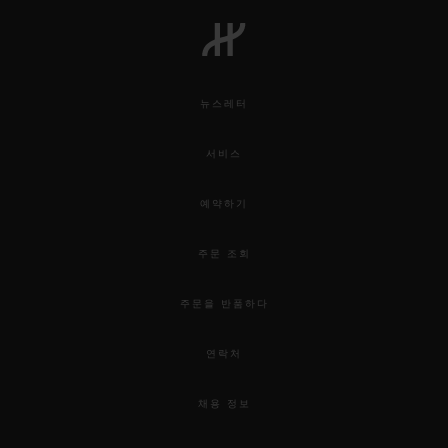
빅뱅
빅뱅
스피릿 오브 빅
썸머 멀티 컬러 세라믹
피치 세라믹
에센셜 토프
온라인 익스클
뉴스레터
익스클루시브 서비스
서비스
5+5 워런티
예약하기
휴블로티스타 및 연장 보증
주문 조회
예상 배송일
주문을 반품하다
무료 배송 & 반품
연락처
안전한 결제
채용 정보
기프트 파우치