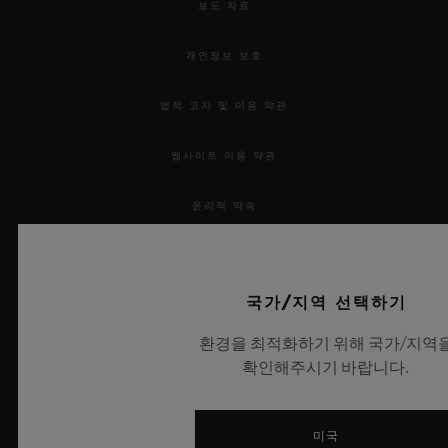
보도 자료
개인정보 보호
법적 고지 및 이용 약관
연락처
웹사이트 이용 약관
윤리적 약속
접근성
국가/지역 선택하기
MSA 투명성 법률
부티크 검색
환경을 최적화하기 위해 국가/지역
사이트맵
확인해주시기 바랍니다.
한국어
미국