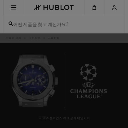
Skip
to
main
content
어떤 제품을 찾고 계신가요?
이
위블로 세계
장인정신
사파이어
최근 검색
동
경
로
최근 검색이 없습니다
신제품
10
UEFA 챔피언스 리그 공식 타임키퍼