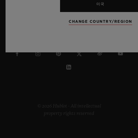
미국
CHANGE COUNTRY/REGION
태국
© 2026 Hublot - All intellectual
property rights reserved