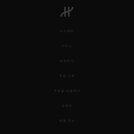
빅뱅
빅뱅
스피릿 오브 빅
썸머 멀티 컬러 세라믹
피치 세라믹
에센셜 토프
온라인 익스클
뉴스레터
익스클루시브 서비스
서비스
5+5 워런티
예약하기
휴블로티스타 및 연장 보증
주문 조회
예상 배송일
주문을 반품하다
무료 배송 & 반품
연락처
안전한 결제
채용 정보
기프트 파우치