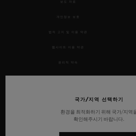
보도 자료
개인정보 보호
법적 고지 및 이용 약관
연락처
웹사이트 이용 약관
윤리적 약속
접근성
MSA 투명성 법률
국가/지역 선택하기
부티크 검색
사이트맵
환경을 최적화하기 위해 국가/지역
확인해주시기 바랍니다.
한국어