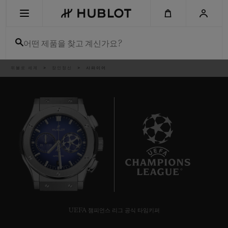
Skip
to
main
content
어떤 제품을 찾고 계신가요?
이
위블로 세계
장인정신
사파이어
최근 검색
동
경
로
최근 검색이 없습니다
신제품
8
UEFA 챔피언스 리그 공식 타임키퍼