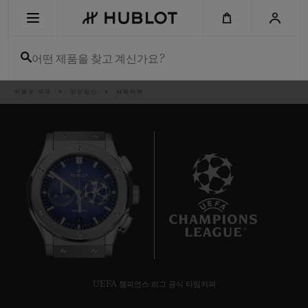
Skip
to
main
content
어떤 제품을 찾고 계신가요?
이
위블로 세계
장인정신
사파이어
최근 검색
동
경
로
최근 검색이 없습니다
신제품
8
UEFA 챔피언스 리그 공식 타임키퍼