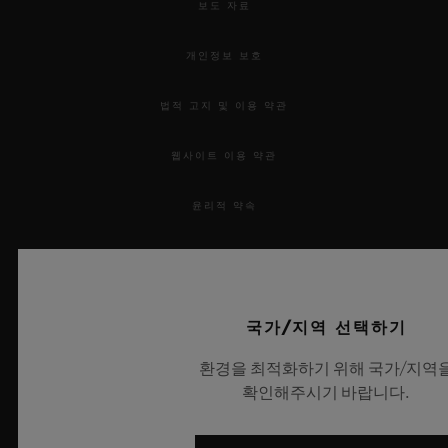
보도 자료
개인정보 보호
법적 고지 및 이용 약관
연락처
웹사이트 이용 약관
윤리적 약속
접근성
MSA 투명성 법률
국가/지역 선택하기
부티크 검색
사이트맵
환경을 최적화하기 위해 국가/지역
확인해주시기 바랍니다.
한국어