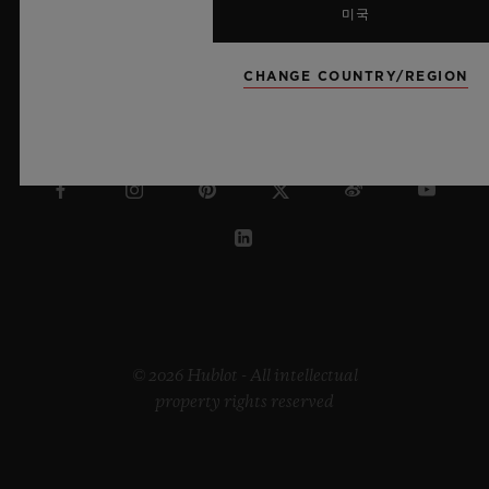
미국
CHANGE COUNTRY/REGION
캐나다
© 2026 Hublot - All intellectual
property rights reserved