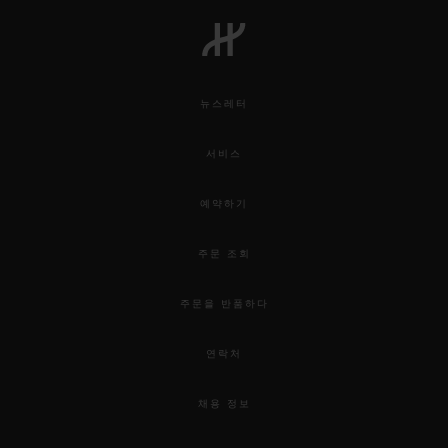
빅뱅
빅뱅
스피릿 오브 빅
썸머 멀티 컬러 세라믹
피치 세라믹
에센셜 토프
온라인 익스클
뉴스레터
익스클루시브 서비스
서비스
5+5 워런티
예약하기
휴블로티스타 및 연장 보증
주문 조회
예상 배송일
주문을 반품하다
무료 배송 & 반품
연락처
안전한 결제
채용 정보
기프트 파우치