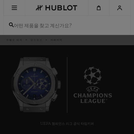
Skip
to
main
content
어떤 제품을 찾고 계신가요?
이
위블로 세계
장인정신
사파이어
최근 검색
동
경
로
최근 검색이 없습니다
신제품
8
UEFA 챔피언스 리그 공식 타임키퍼