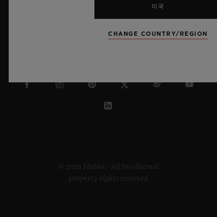
미국
CHANGE COUNTRY/REGION
슬로바키아
© 2026 Hublot - All intellectual
property rights reserved