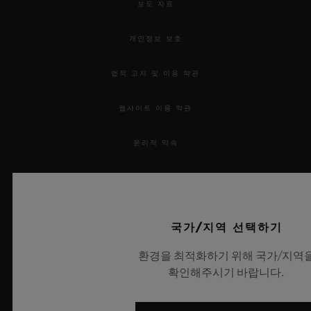
보도 자료
개인정보 보호
법적 고지 및 이용 약관
연락처
웹사이트 이용 약관
윤리적 약속
접근성
MSA 투명성 법률
국가/지역 선택하기
부티크 검색
사이트맵
환경을 최적화하기 위해 국가/지역
확인해주시기 바랍니다.
한국어