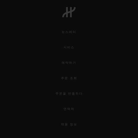
빅뱅
빅뱅
스피릿 오브 빅
썸머 멀티 컬러 세라믹
피치 세라믹
에센셜 토프
온라인 익스클
뉴스레터
익스클루시브 서비스
서비스
5+5 워런티
예약하기
휴블로티스타 및 연장 보증
주문 조회
예상 배송일
주문을 반품하다
무료 배송 & 반품
연락처
안전한 결제
채용 정보
기프트 파우치