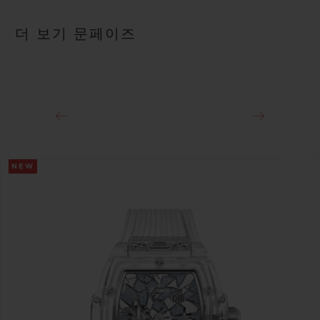
파워 리저브
안감 처리된 블랙 러버 스트랩
약 50시간
더 보기 문페이즈
클래스프
블랙 세라믹 및 블랙 도금 티타늄 디플로이언트 버클 클래스프
NEW