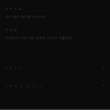
크리스탈
반사 방지 처리한 사파이어
다이얼
사파이어 크리스탈, 임팩트 모티브 아플리케
무브먼트
스트랩 & 클래스프
무브먼트
HUB 1770 셀프 와인딩 스켈레톤 문페이즈 무브먼트
스트랩