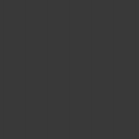
빅뱅
빅뱅
스피릿 오브 빅
썸머 멀티 컬러 세라믹
피치 세라믹
에센셜 토프
온라인 익스클
익스클루시브 서비스
5+5 워런티
휴블로티스타 및 연장 보증
예상 배송일
무료 배송 & 반품
안전한 결제
기프트 파우치