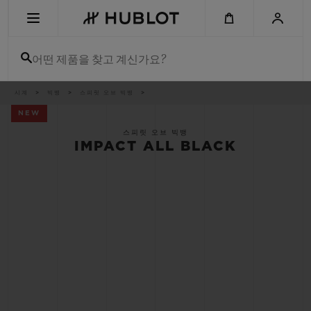
Skip
to
main
content
어떤 제품을 찾고 계신가요?
이
시계
빅뱅
스피릿 오브 빅뱅
최근 검색
동
경
NEW
로
최근 검색이 없습니다
스피릿 오브 빅뱅
IMPACT ALL BLACK
신제품