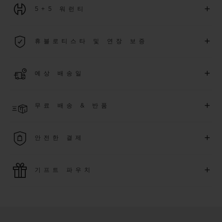
+
5+5 워런티
2026년 1월 1일부터 구매한 모든 워치에는 5년 국제 워런티가 적
+
휴블로티스타 및 연장 보증
용됩니다.
더 알아보기
위블로 커뮤니티에 가입하여
2026
년
1
월
1
일 이후 구매한 워치
+
예상 배송일
에 대해
5
년 추가 워런티 혜택
(
약관 적용
)
을 받으세요
.
또한 다양
한 익스클루시브 이벤트에도 참여하실 수 있습니다
.
결제 접수 후 영업일 기준 2~6일 이내에 배송될 것으로 예상됩니
더 알아보기
+
무료 배송 & 반품
다. *재고 상황에 따라 달라질 수 있습니다*.
무료 배송 및 간단하고 편리하게 이용할 수 있는 무료 반품 혜택
+
안전한 결제
을 누려보세요
위블로는 최신 결제 기술을 활용합니다. 온라인으로 구매하신
+
기프트 파우치
모든 제품은 빠르고 안전하게 결제가 가능하며, 개인정보를 안
전하게 보호합니다.
위블로의 무료 기프트 파우치로 기프트에 더욱 특별한 매력을 더
해보세요.