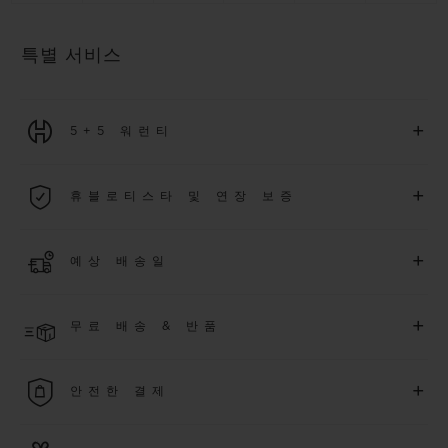
특별 서비스
+
5+5 워런티
2026년 1월 1일부터 구매한 모든 워치에는 5년 국제 워런티가 적
+
휴블로티스타 및 연장 보증
용됩니다.
더 알아보기
위블로 커뮤니티에 가입하여
2026
년
1
월
1
일 이후 구매한 워치
+
예상 배송일
에 대해
5
년 추가 워런티 혜택
(
약관 적용
)
을 받으세요
.
또한 다양
한 익스클루시브 이벤트에도 참여하실 수 있습니다
.
결제 접수 후 영업일 기준 3~5일 이내에 배송될 것으로 예상됩니
더 알아보기
+
무료 배송 & 반품
다. *재고 상황에 따라 달라질 수 있습니다*.
무료 배송 및 간단하고 편리하게 이용할 수 있는 무료 반품 혜택
+
안전한 결제
을 누려보세요
위블로는 최신 결제 기술을 활용합니다. 온라인으로 구매하신