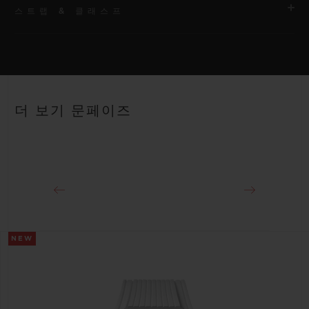
스트랩 & 클래스프
무브먼트
HUB 1770 셀프 와인딩 스켈레톤 문페이즈 무브먼트
스트랩
파워 리저브
안감 처리된 블랙 러버 스트랩
약 50시간
더 보기 문페이즈
클래스프
블랙 세라믹 및 블랙 도금 티타늄 디플로이언트 버클 클래스프
NEW