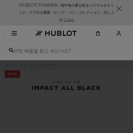
Skip
HUBLOT SUMMER : 地中海の夏を彩るパステルセラミ
to
main
ック。ウブロの最新「ビッグ・バン」コレクション。詳しく
content
は
こちら
최근 검색
어떤 제품을 찾고 계신가요?
최근 검색이 없습니다
신제품
이
시계
빅뱅
스피릿 오브 빅뱅
동
경
NEW
로
스피릿 오브 빅뱅
IMPACT ALL BLACK