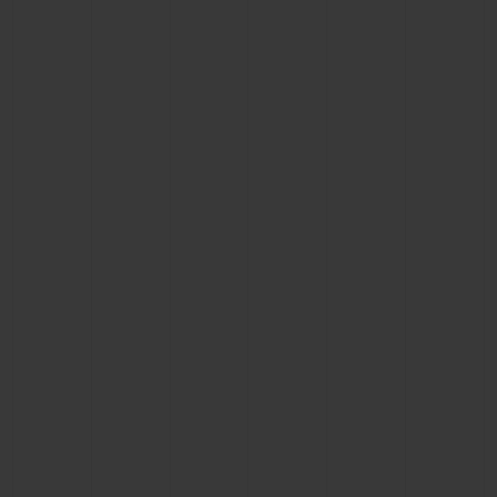
빅뱅
빅뱅
스피릿 오브 빅
썸머 멀티 컬러 세라믹
피치 세라믹
에센셜 토프
온라인 익스클
익스클루시브 서비스
5+5 워런티
휴블로티스타 및 연장 보증
예상 배송일
무료 배송 & 반품
안전한 결제
기프트 파우치