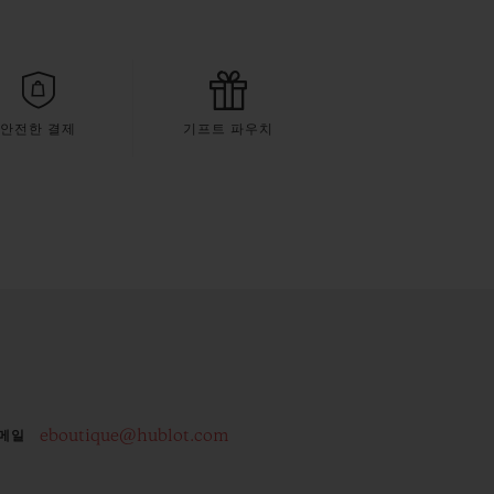
안전한 결제
기프트 파우치
eboutique@hublot.com
메일