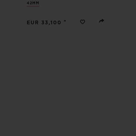
빅뱅
42MM
썸머 멀티 컬러 세라믹
•
EUR 33,100
익스클루시브 서비스
5+5 워런티
휴블로티스타 및
보증
연락처