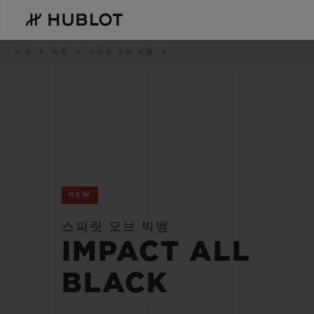
Skip
to
main
content
이
시계
빅뱅
스피릿 오브 빅뱅
동
경
로
최근 검색
신제품
최근 검색이 없습니다
NEW
스피릿 오브 빅뱅
IMPACT ALL
BLACK