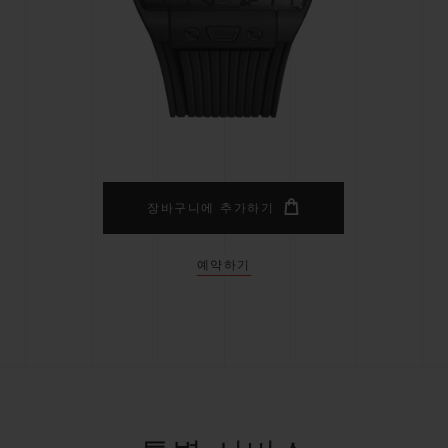
빅뱅
스피릿 오브 빅뱅
피치 세라믹
에센셜 토프
리로디
온라인 익스클루시브
 연장
예상 배송일
무료 배송 & 반품
안전한 결제
기
장바구니에 추가하기
예약하기
부티크 검색