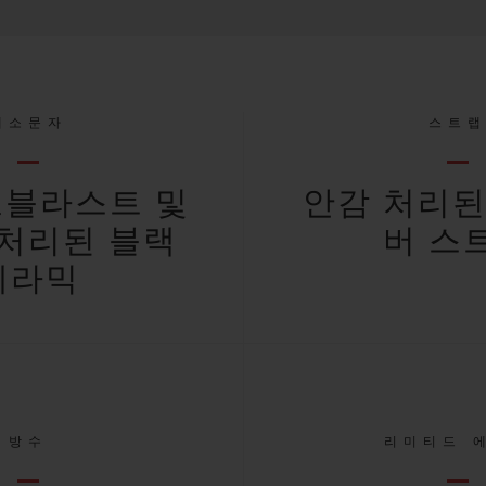
대소문자
스트
블라스트 및
안감 처리된
처리된 블랙
버 스
세라믹
방수
리미티드 