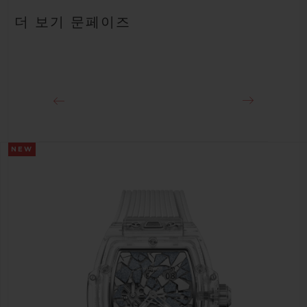
안감 처리된 블랙 러버 스트랩
약 50시간
더 보기 문페이즈
클래스프
블랙 세라믹 및 블랙 도금 티타늄 디플로이언트 버클 클래스프
NEW