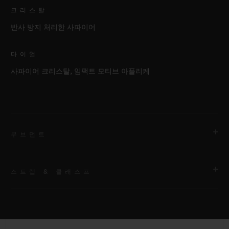
크리스탈
반사 방지 처리한 사파이어
다이얼
사파이어 크리스탈, 임팩트 모티브 아플리케
무브먼트
스트랩 & 클래스프
무브먼트
HUB 1770 셀프 와인딩 스켈레톤 문페이즈 무브먼트
스트랩
파워 리저브