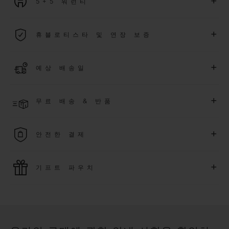
+
5+5 워런티
2026년 1월 1일부터 구매한 모든 워치에는 5년 국제 워런티가 적
+
휴블로티스타 및 연장 보증
용됩니다.
더 알아보기
위블로 커뮤니티에 가입하여
2026
년
1
월
1
일 이후 구매한 워치
+
예상 배송일
에 대해
5
년 추가 워런티 혜택
(
약관 적용
)
을 받으세요
.
또한 다양
한 익스클루시브 이벤트에도 참여하실 수 있습니다
.
결제 접수 후 영업일 기준 2~6일 이내에 배송될 것으로 예상됩니
더 알아보기
+
무료 배송 & 반품
다. *재고 상황에 따라 달라질 수 있습니다*.
무료 배송 및 간단하고 편리하게 이용할 수 있는 무료 반품 혜택
+
안전한 결제
을 누려보세요
위블로는 최신 결제 기술을 활용합니다. 온라인으로 구매하신
+
기프트 파우치
모든 제품은 빠르고 안전하게 결제가 가능하며, 개인정보를 안
전하게 보호합니다.
위블로의 무료 기프트 파우치로 기프트에 더욱 특별한 매력을 더
해보세요.