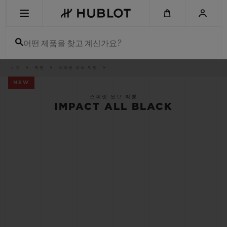
Skip
to
main
content
어떤 제품을 찾고 계신가요?
이
시계
빅뱅
스피릿 오브 빅뱅
최근 검색
동
경
NEW
로
최근 검색이 없습니다
스피릿 오브 빅뱅
IMPACT ALL BLACK
신제품