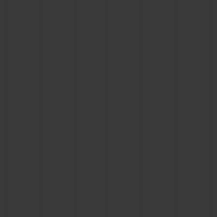
빅뱅
빅뱅
스피릿 오브 빅
썸머 멀티 컬러 세라믹
피치 세라믹
에센셜 토프
온라인 익스클
익스클루시브 서비스
5+5 워런티
휴블로티스타 및 연장 보증
예상 배송일
무료 배송 & 반품
안전한 결제
기프트 파우치