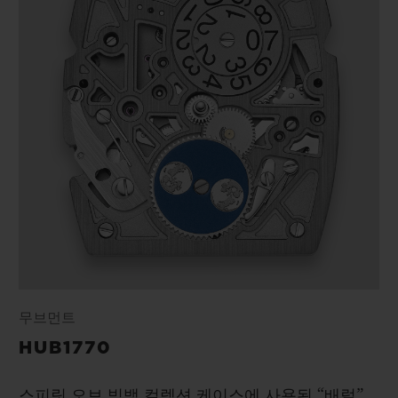
무브먼트
HUB1770
스피릿 오브 빅뱅 컬렉션 케이스에 사용된 “배럴”