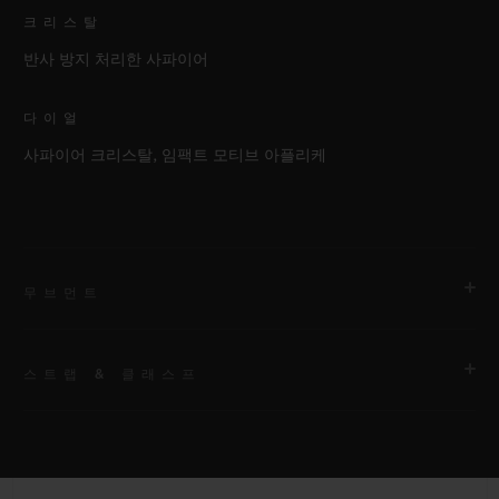
크리스탈
반사 방지 처리한 사파이어
다이얼
사파이어 크리스탈, 임팩트 모티브 아플리케
무브먼트
스트랩 & 클래스프
무브먼트
HUB 1770 셀프 와인딩 스켈레톤 문페이즈 무브먼트
스트랩
파워 리저브