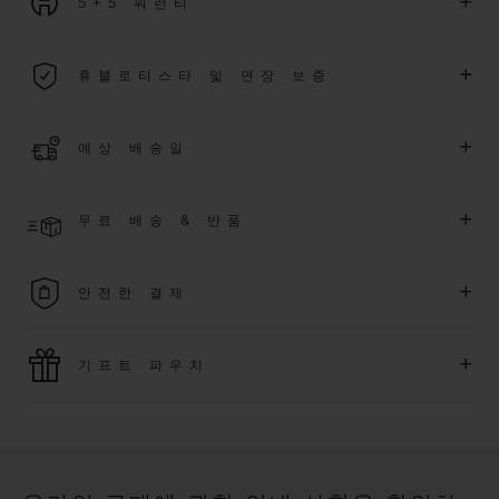
+
5+5 워런티
2026년 1월 1일부터 구매한 모든 워치에는 5년 국제 워런티가 적
+
휴블로티스타 및 연장 보증
용됩니다.
더 알아보기
위블로 커뮤니티에 가입하여
2026
년
1
월
1
일 이후 구매한 워치
+
예상 배송일
에 대해
5
년 추가 워런티 혜택
(
약관 적용
)
을 받으세요
.
또한 다양
한 익스클루시브 이벤트에도 참여하실 수 있습니다
.
결제 접수 후 영업일 기준 2~5일 이내에 배송될 것으로 예상됩니
더 알아보기
+
무료 배송 & 반품
다. *재고 상황에 따라 달라질 수 있습니다*.
무료 배송 및 간단하고 편리하게 이용할 수 있는 무료 반품 혜택
+
안전한 결제
을 누려보세요
위블로는 최신 결제 기술을 활용합니다. 온라인으로 구매하신
+
기프트 파우치
모든 제품은 빠르고 안전하게 결제가 가능하며, 개인정보를 안
전하게 보호합니다.
위블로의 무료 기프트 파우치로 기프트에 더욱 특별한 매력을 더
해보세요.