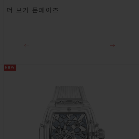
안감 처리된 블랙 러버 스트랩
약 50시간
더 보기 문페이즈
클래스프
블랙 세라믹 및 블랙 도금 티타늄 디플로이언트 버클 클래스프
NEW