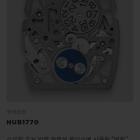
무브먼트
HUB1770
스피릿 오브 빅뱅 컬렉션 케이스에 사용된 “배럴”