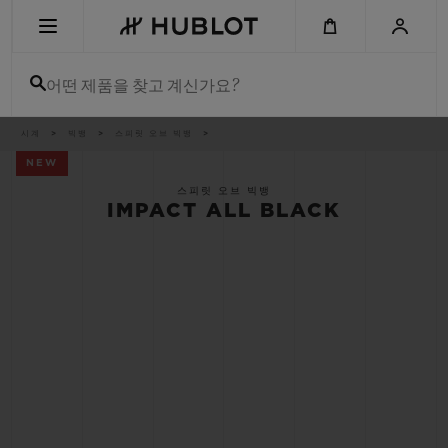
Skip
to
main
content
어떤 제품을 찾고 계신가요?
이
시계
빅뱅
스피릿 오브 빅뱅
최근 검색
동
경
NEW
로
최근 검색이 없습니다
스피릿 오브 빅뱅
IMPACT ALL BLACK
신제품