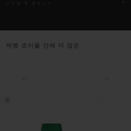
스트랩 & 클래스프
무브먼트
HUB1120 셀프 와인딩 무브먼트
스트랩
파워 리저브
화이트 및 퍼플 스트럭처드 라인드 러버 스트랩. 추가 스트랩: 화
약 40시간
빅뱅 조이풀 안에 더 많은
이트 라인드 러버 스트랩.
클래스프
스테인리스 스틸 디플로이언트 버클 클래스프