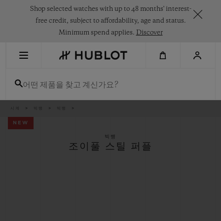
Skip
Shop selected watches with up to 48 months' interest-
to
main
free credit, subject to affordability, age and status.
content
Minimum spend applies.
Discover
최근 검색
어떤 제품을 찾고 계신가요?
최근 검색이 없습니다
신제품
이
시계
빅뱅
빅뱅
동
경
NEW
로
빅뱅
조이풀 스틸 퍼플