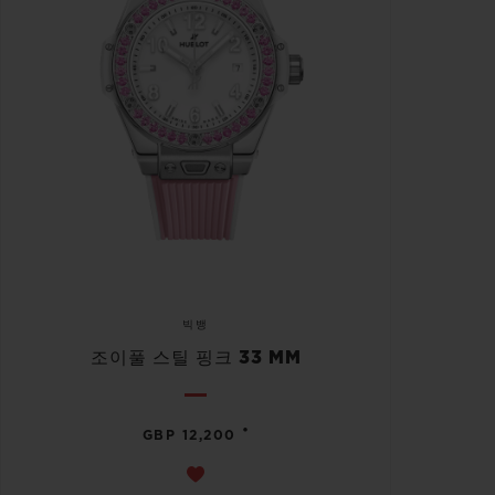
빅뱅
조이풀 스틸 핑크 33 MM
•
GBP 12,200