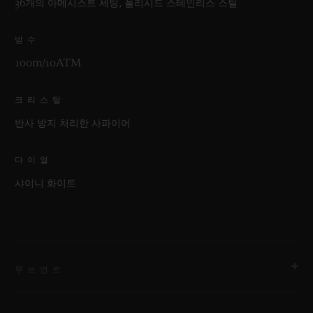
36개의 아메시스트 세팅, 폴리시드 스테인리스 스틸
방수
100m/10ATM
크리스탈
반사 방지 처리한 사파이어
다이얼
샤이니 화이트
무브먼트