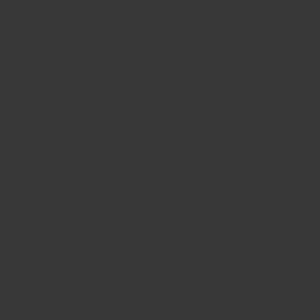
빅뱅
빅뱅
스피릿 오브 빅
썸머 멀티 컬러 세라믹
피치 세라믹
에센셜 토프
온라인 익스클
익스클루시브 서비스
5+5 워런티
휴블로티스타 및 연장 보증
예상 배송일
무료 배송 & 반품
안전한 결제
기프트 파우치