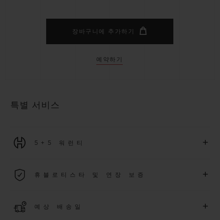
장바구니에 추가하기
예약하기
특별 서비스
+
5+5 워런티
2026년 1월 1일부터 구매한 모든 워치에는 5년 국제 워런티가 적
+
휴블로티스타 및 연장 보증
용됩니다.
더 알아보기
위블로 커뮤니티에 가입하여
2026
년
1
월
1
일 이후 구매한 워치
+
예상 배송일
에 대해
5
년 추가 워런티 혜택
(
약관 적용
)
을 받으세요
.
또한 다양