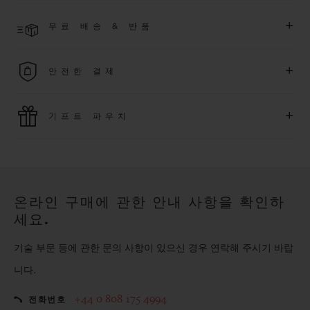
한 익스클루시브 이벤트에도 참여하실 수 있습니다
.
결제 접수 후 영업일 기준 3~5일 이내에 배송될 것으로 예상됩니
더 알아보기
+
무료 배송 & 반품
다. *재고 상황에 따라 달라질 수 있습니다*.
무료 배송 및 간단하고 편리하게 이용할 수 있는 무료 반품 혜택
+
안전한 결제
을 누려보세요
위블로는 최신 결제 기술을 활용합니다. 온라인으로 구매하신
+
기프트 파우치
모든 제품은 빠르고 안전하게 결제가 가능하며, 개인정보를 안
전하게 보호합니다.
위블로의 무료 기프트 파우치로 기프트에 더욱 특별한 매력을 더
해보세요.
온라인 구매에 관한 안내 사항을 확인하
세요.
기술 부문 등에 관한 문의 사항이 있으신 경우 연락해 주시기 바랍
니다.
+44 0 808 175 4994
전화번호