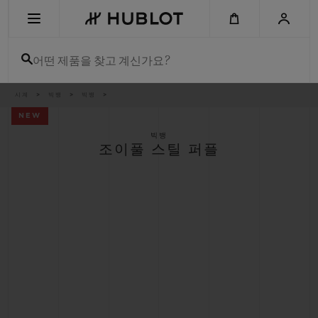
Skip
to
main
content
어떤 제품을 찾고 계신가요?
이
시계
빅뱅
빅뱅
최근 검색
동
경
NEW
로
최근 검색이 없습니다
빅뱅
조이풀 스틸 퍼플
신제품