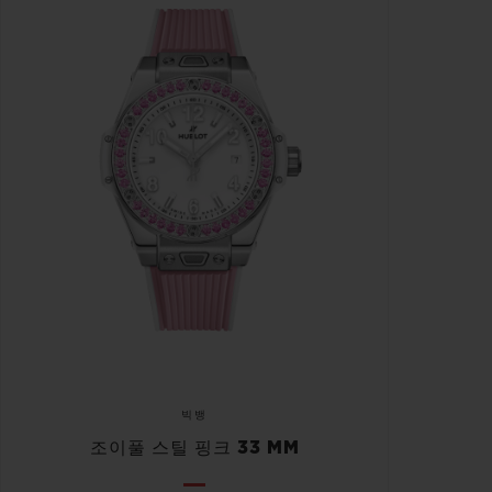
빅뱅
조이풀 스틸 핑크 33 MM