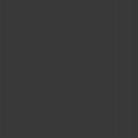
빅뱅
빅뱅
스피릿 오브 빅
썸머 멀티 컬러 세라믹
피치 세라믹
에센셜 토프
온라인 익스클
익스클루시브 서비스
5+5 워런티
휴블로티스타 및 연장 보증
예상 배송일
무료 배송 & 반품
안전한 결제
기프트 파우치