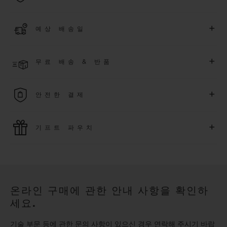
더 알아보기
위블로 커뮤니티에 가입하여
2026
년
1
월
1
일 이후 구매한 워치
+
예상 배송일
에 대해
5
년 추가 워런티 혜택
(
약관 적용
)
을 받으세요
.
또한 다양
한 익스클루시브 이벤트에도 참여하실 수 있습니다
.
결제 접수 후 영업일 기준 2~5일 이내에 배송될 것으로 예상됩니
더 알아보기
+
무료 배송 & 반품
다. *재고 상황에 따라 달라질 수 있습니다*.
무료 배송 및 간단하고 편리하게 이용할 수 있는 무료 반품 혜택
+
안전한 결제
을 누려보세요
위블로는 최신 결제 기술을 활용합니다. 온라인으로 구매하신
+
기프트 파우치
모든 제품은 빠르고 안전하게 결제가 가능하며, 개인정보를 안
전하게 보호합니다.
위블로의 무료 기프트 파우치로 기프트에 더욱 특별한 매력을 더
해보세요.
온라인 구매에 관한 안내 사항을 확인하
세요.
기술 부문 등에 관한 문의 사항이 있으신 경우 연락해 주시기 바랍