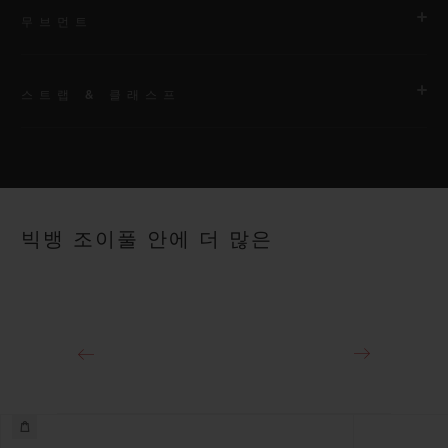
무브먼트
스트랩 & 클래스프
무브먼트
HUB1120 셀프 와인딩 무브먼트
스트랩
파워 리저브
화이트 및 퍼플 스트럭처드 라인드 러버 스트랩. 추가 스트랩: 화
약 40시간
빅뱅 조이풀 안에 더 많은
이트 라인드 러버 스트랩.
클래스프
스테인리스 스틸 디플로이언트 버클 클래스프