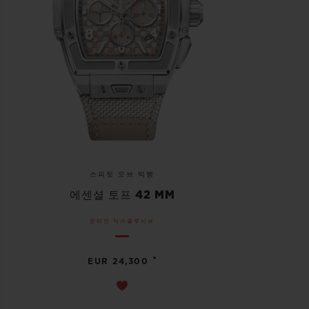
스피릿 오브 빅뱅
에센셜 토프 42 MM
온라인 익스클루시브
•
EUR 24,300