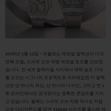
빅뱅
빅뱅
스피릿 오브 빅
썸머 멀티 컬러 세라믹
피치 세라믹
에센셜 토프
온라인 익스클
익스클루시브 서비스
5+5 워런티
2026년 5월 12일 – 위블로는 에센셜 컬렉션의 다섯
휴블로티스타 및 연장 보증
번째 모델, 스피릿 오브 빅뱅 에센셜 토프를 선보였
예상 배송일
습니다. 전 세계 컬렉터들 사이에서 매해 높은 기대
를 모으는 시그니처 프로젝트로 자리매김한 이 컬렉
무료 배송 & 반품
션은 단 하나의 색상, 단 하나의 디자인, 그리고 연 1
회 온라인에서만 공개된다는 명확한 콘셉트를 가지
안전한 결제
고 있습니다. 올해는 스피릿 오브 빅뱅 역사상 처음
기프트 파우치
으로 다이아몬드를 없앤 32mm 사이즈를 출시해 에