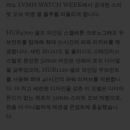
라노 LVMH WATCH WEEK에서 공개한 스피
릿 오브 빅뱅 콜 블루를 떠올리게 합니다.
HUB4700 셀프 와인딩 스켈레톤 크로노그래프 무
브먼트를 탑재해 최대 50시간의 파워 리저브를 제
공합니다. 새틴 피니시드 및 폴리시드 스테인리스
스틸로 완성한 32mm 버전은 선레이 토프 다이얼
을 갖추었으며, HUB1120 셀프 와인딩 무브먼트
를 사용해 최대 40시간의 파워 리저브를 지원합니
다. 더 작고 세련된 디자인을 갖춘 이 모델은 다이아
몬드가 없는 최초의 32mm 스피릿 오브 빅뱅으로,
한층 더 미니멀하게 에센셜 콘셉트에 충실했습니
다.