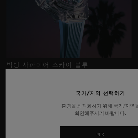
빅뱅 사파이어 스카이 블루
2026년 7월 8일, 니옹 – 사파이어 워치 분야에서 독보적인 기술력
국가/지역 선택하기
을 자랑하는 위블로가 새로운 빅뱅 사파이어 스카이 블루를 선보
환경을 최적화하기 위해 국가/지역
이며 다시 한번 워치메이킹의 한계를 뛰어넘습니다. 매혹적이고
확인해주시기 바랍니다.
투명한 사파이어로 제작된 이번 모델은 100피스 리미티드 에디션
으로, 사파이어 소재와 최첨단 메커니즘이 조화를 이룹니다. 위블
로의 자체 개발 MECA-10 무브먼트를 탑재했으며, 뛰어난 기술
미국
력과 탁월한 디자인 역량을 보여주는 작품으로 끝없이 펼쳐진 여