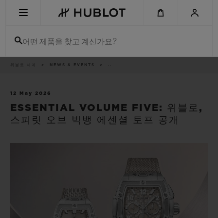
Skip
to
main
content
어떤 제품을 찾고 계신가요?
이
위블로 세계
NEWS & EVENTS
..
최근 검색
동
경
로
최근 검색이 없습니다
12 May 2026
ESSENTIAL VOLUME FIVE: 위블로,
신제품
스피릿 오브 빅뱅 에센셜 토프 공개