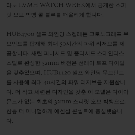
라노 LVMH WATCH WEEK에서 공개한 스피
릿 오브 빅뱅 콜 블루를 떠올리게 합니다.
HUB4700 셀프 와인딩 스켈레톤 크로노그래프 무
브먼트를 탑재해 최대 50시간의 파워 리저브를 제
공합니다. 새틴 피니시드 및 폴리시드 스테인리스
스틸로 완성한 32mm 버전은 선레이 토프 다이얼
을 갖추었으며, HUB1120 셀프 와인딩 무브먼트
를 사용해 최대 40시간의 파워 리저브를 지원합니
다. 더 작고 세련된 디자인을 갖춘 이 모델은 다이아
몬드가 없는 최초의 32mm 스피릿 오브 빅뱅으로,
한층 더 미니멀하게 에센셜 콘셉트에 충실했습니
다.