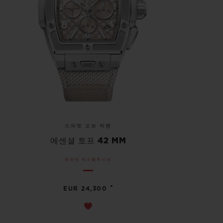
스피릿 오브 빅뱅
에센셜 토프 42 MM
온라인 익스클루시브
•
EUR 24,300