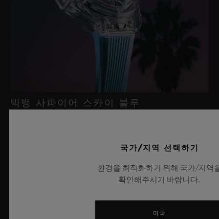
빅뱅 사파이어 스카이 블루
2026년 7월 8일, 니옹 – 사파이어 워치 분야에서 독보적인 기술력
국가/지역 선택하기
을 자랑하는 위블로가 새로운 빅뱅 사파이어 스카이 블루를 선보
환경을 최적화하기 위해 국가/지역
이며 다시 한번 워치메이킹의 한계를 뛰어넘습니다. 매혹적이고
확인해주시기 바랍니다.
투명한 사파이어로 제작된 이번 모델은 100피스 리미티드 에디션
으로, 사파이어 소재와 최첨단 메커니즘이 조화를 이룹니다. 위블
로의 자체 개발 MECA-10 무브먼트를 탑재했으며, 뛰어난 기술
미국
력과 탁월한 디자인 역량을 보여주는 작품으로 끝없이 펼쳐진 여