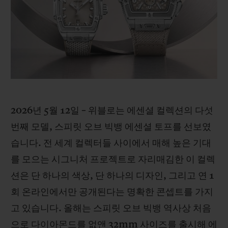
빅뱅
빅뱅
스피릿 오브 빅
썸머 멀티 컬러 세라믹
피치 세라믹
에센셜 토프
온라인 익스클
익스클루시브 서비스
5+5 워런티
2026년 5월 12일 – 위블로는 에센셜 컬렉션의 다섯
휴블로티스타 및 연장 보증
번째 모델, 스피릿 오브 빅뱅 에센셜 토프를 선보였
예상 배송일
습니다. 전 세계 컬렉터들 사이에서 매해 높은 기대
를 모으는 시그니처 프로젝트로 자리매김한 이 컬렉
무료 배송 & 반품
션은 단 하나의 색상, 단 하나의 디자인, 그리고 연 1
회 온라인에서만 공개된다는 명확한 콘셉트를 가지
안전한 결제
고 있습니다. 올해는 스피릿 오브 빅뱅 역사상 처음
기프트 파우치
으로 다이아몬드를 없앤 32mm 사이즈를 출시해 에