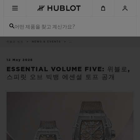
Skip
to
main
content
어떤 제품을 찾고 계신가요?
이
위블로 세계
NEWS & EVENTS
..
최근 검색
동
경
로
최근 검색이 없습니다
12 May 2026
ESSENTIAL VOLUME FIVE: 위블로,
신제품
스피릿 오브 빅뱅 에센셜 토프 공개