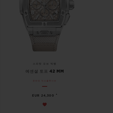
스피릿 오브 빅뱅
에센셜 토프 42 MM
온라인 익스클루시브
•
EUR 24,300