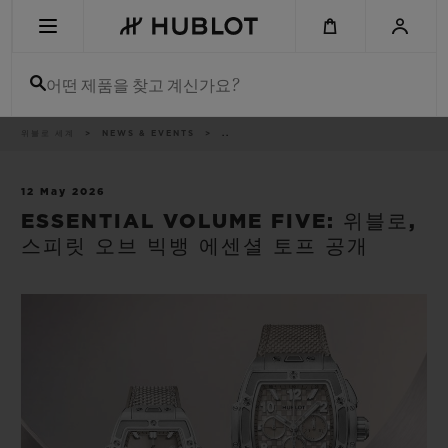
Skip
to
main
content
어떤 제품을 찾고 계신가요?
이
위블로 세계
NEWS & EVENTS
..
최근 검색
동
경
로
최근 검색이 없습니다
12 May 2026
ESSENTIAL VOLUME FIVE: 위블로,
신제품
스피릿 오브 빅뱅 에센셜 토프 공개