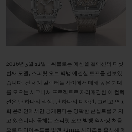
빅뱅
빅뱅
스피릿 오브 빅
썸머 멀티 컬러 세라믹
피치 세라믹
에센셜 토프
온라인 익스클
익스클루시브 서비스
5+5 워런티
2026년 5월 12일 – 위블로는 에센셜 컬렉션의 다섯
휴블로티스타 및 연장 보증
번째 모델, 스피릿 오브 빅뱅 에센셜 토프를 선보였
예상 배송일
습니다. 전 세계 컬렉터들 사이에서 매해 높은 기대
를 모으는 시그니처 프로젝트로 자리매김한 이 컬렉
무료 배송 & 반품
션은 단 하나의 색상, 단 하나의 디자인, 그리고 연 1
회 온라인에서만 공개된다는 명확한 콘셉트를 가지
안전한 결제
고 있습니다. 올해는 스피릿 오브 빅뱅 역사상 처음
기프트 파우치
으로 다이아몬드를 없앤 32mm 사이즈를 출시해 에