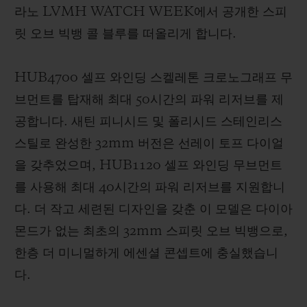
라노 LVMH WATCH WEEK에서 공개한 스피
릿 오브 빅뱅 콜 블루를 떠올리게 합니다.
HUB4700 셀프 와인딩 스켈레톤 크로노그래프 무
브먼트를 탑재해 최대 50시간의 파워 리저브를 제
공합니다. 새틴 피니시드 및 폴리시드 스테인리스
스틸로 완성한 32mm 버전은 선레이 토프 다이얼
을 갖추었으며, HUB1120 셀프 와인딩 무브먼트
를 사용해 최대 40시간의 파워 리저브를 지원합니
다. 더 작고 세련된 디자인을 갖춘 이 모델은 다이아
몬드가 없는 최초의 32mm 스피릿 오브 빅뱅으로,
한층 더 미니멀하게 에센셜 콘셉트에 충실했습니
다.