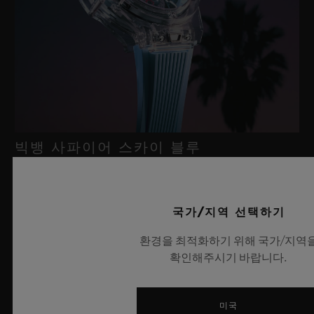
빅뱅 사파이어 스카이 블루
2026년 7월 8일, 니옹 – 사파이어 워치 분야에서 독보적인 기술력
국가/지역 선택하기
을 자랑하는 위블로가 새로운 빅뱅 사파이어 스카이 블루를 선보
환경을 최적화하기 위해 국가/지역
이며 다시 한번 워치메이킹의 한계를 뛰어넘습니다. 매혹적이고
확인해주시기 바랍니다.
투명한 사파이어로 제작된 이번 모델은 100피스 리미티드 에디션
으로, 사파이어 소재와 최첨단 메커니즘이 조화를 이룹니다. 위블
로의 자체 개발 MECA-10 무브먼트를 탑재했으며, 뛰어난 기술
미국
력과 탁월한 디자인 역량을 보여주는 작품으로 끝없이 펼쳐진 여