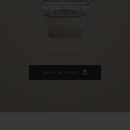
빅뱅
스피릿 오브 빅뱅
피치 세라믹
에센셜 토프
리로디
온라인 익스클루시브
 연장
예상 배송일
무료 배송 & 반품
안전한 결제
기
온라인 익스클루시브
장바구니에 추가하기
부티크 검색