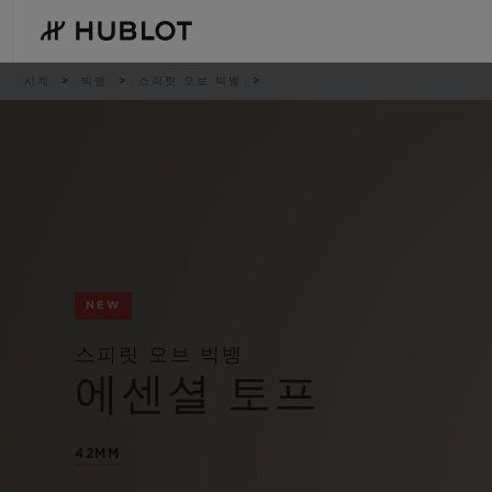
Skip
to
main
content
이
시계
빅뱅
스피릿 오브 빅뱅
동
경
로
최근 검색
신제품
최근 검색이 없습니다
NEW
스피릿 오브 빅뱅
에센셜 토프
42MM