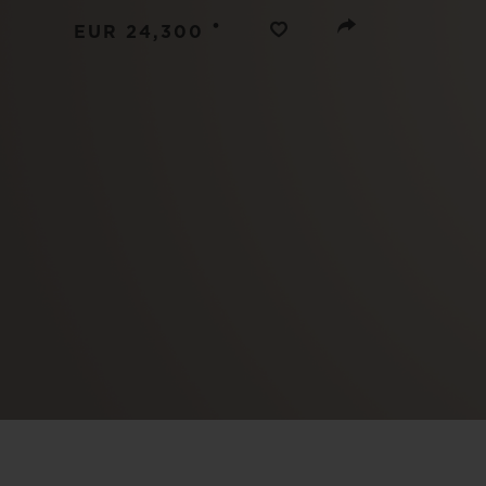
빅뱅
•
썸머 멀티 컬러 세라믹
EUR 24,300
익스클루시브 서비스
5+5 워런티
휴블로티스타 및
보증
연락처