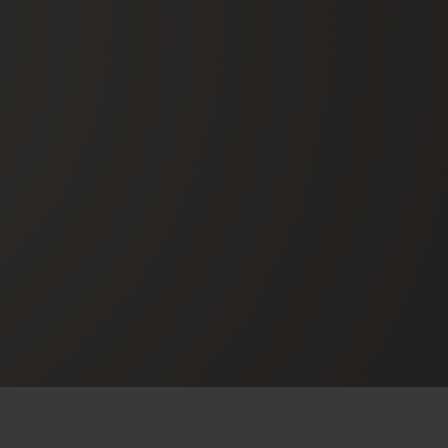
빅뱅
드 올 블랙
프트 파우치