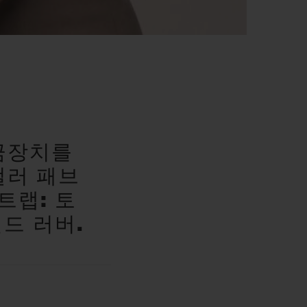
랩
금장치를
컬러 패브
트랩: 토
드 러버.