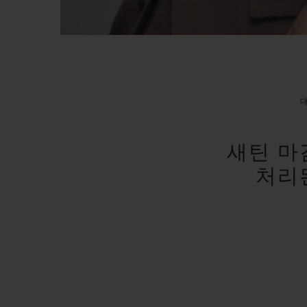
새틴 마
처리