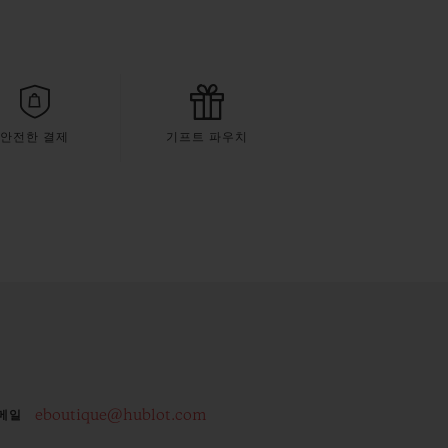
안전한 결제
기프트 파우치
eboutique@hublot.com
메일