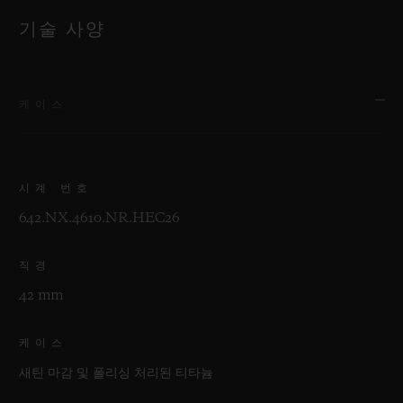
기술 사양
케이스
시계 번호
642.NX.4610.NR.HEC26
직경
42 mm
케이스
새틴 마감 및 폴리싱 처리된 티타늄