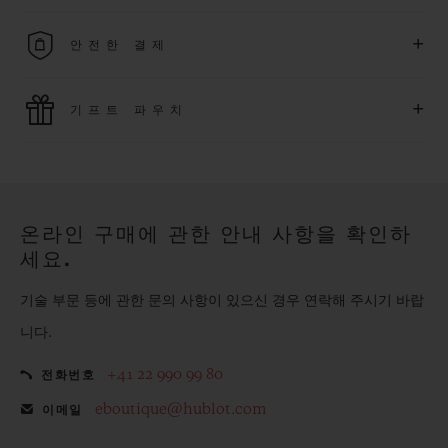
무료 배송 및 간단하고 편리하게 이용할 수 있는 무료 반품 혜택
+
안전한 결제
을 누려보세요
위블로는 최신 결제 기술을 활용합니다. 온라인으로 구매하신
+
기프트 파우치
모든 제품은 빠르고 안전하게 결제가 가능하며, 개인정보를 안
전하게 보호합니다.
위블로의 무료 기프트 파우치로 기프트에 더욱 특별한 매력을 더
해보세요.
온라인 구매에 관한 안내 사항을 확인하
세요.
기술 부문 등에 관한 문의 사항이 있으신 경우 연락해 주시기 바랍
니다.
+41 22 990 99 80
전화번호
eboutique@hublot.com
이메일