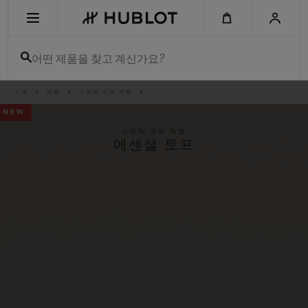
Skip
to
main
content
어떤 제품을 찾고 계신가요?
이
시계
빅뱅
스피릿 오브 빅뱅
최근 검색
동
경
NEW
로
최근 검색이 없습니다
스피릿 오브 빅뱅
에센셜 토프
신제품