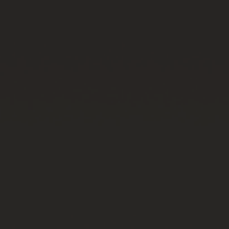
빅뱅
빅뱅
스피릿 오브 빅
썸머 멀티 컬러 세라믹
피치 세라믹
에센셜 토프
온라인 익스클
익스클루시브 서비스
5+5 워런티
휴블로티스타 및 연장 보증
예상 배송일
무료 배송 & 반품
안전한 결제
기프트 파우치