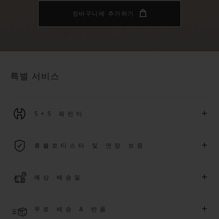
장바구니에 추가하기
특별 서비스
+
5+5 워런티
2026년 1월 1일부터 구매한 모든 워치에는 5년 국제 워런티가 적
+
휴블로티스타 및 연장 보증
용됩니다.
더 알아보기
위블로 커뮤니티에 가입하여
2026
년
1
월
1
일 이후 구매한 워치
+
예상 배송일
에 대해
5
년 추가 워런티 혜택
(
약관 적용
)
을 받으세요
.
또한 다양
한 익스클루시브 이벤트에도 참여하실 수 있습니다
.
결제 접수 후 영업일 기준 2~6일 이내에 배송될 것으로 예상됩니
더 알아보기
+
무료 배송 & 반품
다. *재고 상황에 따라 달라질 수 있습니다*.