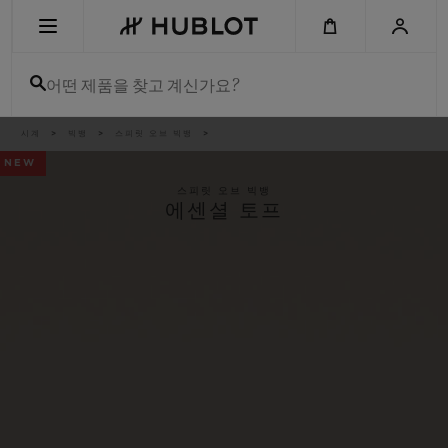
Skip
to
main
content
어떤 제품을 찾고 계신가요?
이
시계
빅뱅
스피릿 오브 빅뱅
최근 검색
동
경
NEW
로
최근 검색이 없습니다
스피릿 오브 빅뱅
에센셜 토프
신제품