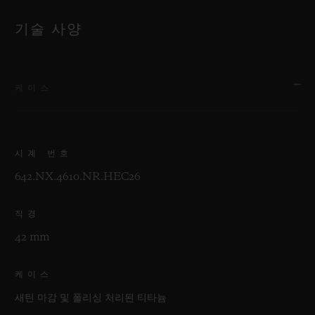
기술 사양
케이스
시계 번호
642.NX.4610.NR.HEC26
직경
42 mm
케이스
새틴 마감 및 폴리싱 처리된 티타늄