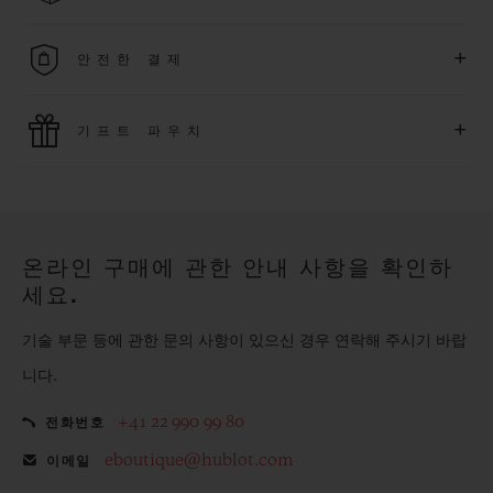
무료 배송 및 간단하고 편리하게 이용할 수 있는 무료 반품 혜택
+
안전한 결제
을 누려보세요
위블로는 최신 결제 기술을 활용합니다. 온라인으로 구매하신
+
기프트 파우치
모든 제품은 빠르고 안전하게 결제가 가능하며, 개인정보를 안
전하게 보호합니다.
위블로의 무료 기프트 파우치로 기프트에 더욱 특별한 매력을 더
해보세요.
온라인 구매에 관한 안내 사항을 확인하
세요.
기술 부문 등에 관한 문의 사항이 있으신 경우 연락해 주시기 바랍
니다.
+41 22 990 99 80
전화번호
eboutique@hublot.com
이메일