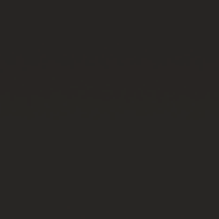
빅뱅
빅뱅
스피릿 오브 빅
썸머 멀티 컬러 세라믹
피치 세라믹
에센셜 토프
온라인 익스클
익스클루시브 서비스
5+5 워런티
휴블로티스타 및 연장 보증
예상 배송일
무료 배송 & 반품
안전한 결제
기프트 파우치