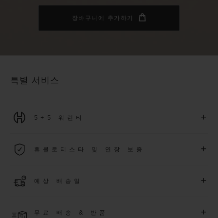
장바구니에 추가하기
특별 서비스
+
5+5 워런티
2026년 1월 1일부터 구매한 모든 워치에는 5년 국제 워런티가 적
+
휴블로티스타 및 연장 보증
용됩니다.
더 알아보기
위블로 커뮤니티에 가입하여
2026
년
1
월
1
일 이후 구매한 워치
+
예상 배송일
에 대해
5
년 추가 워런티 혜택
(
약관 적용
)
을 받으세요
.
또한 다양
한 익스클루시브 이벤트에도 참여하실 수 있습니다
.
결제 접수 후 영업일 기준 4~7일 이내에 배송될 것으로 예상됩니
더 알아보기
+
무료 배송 & 반품
다. *재고 상황에 따라 달라질 수 있습니다*.