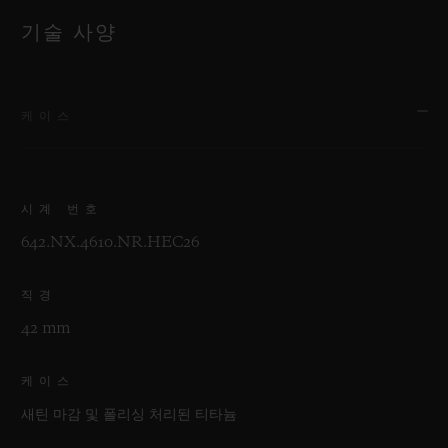
기술 사양
케이스
시계 번호
642.NX.4610.NR.HEC26
직경
42 mm
케이스
새틴 마감 및 폴리싱 처리된 티타늄