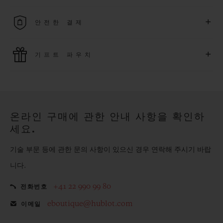
무료 배송 및 간단하고 편리하게 이용할 수 있는 무료 반품 혜택
+
안전한 결제
을 누려보세요
위블로는 최신 결제 기술을 활용합니다. 온라인으로 구매하신
+
기프트 파우치
모든 제품은 빠르고 안전하게 결제가 가능하며, 개인정보를 안
전하게 보호합니다.
위블로의 무료 기프트 파우치로 기프트에 더욱 특별한 매력을 더
해보세요.
온라인 구매에 관한 안내 사항을 확인하
세요.
기술 부문 등에 관한 문의 사항이 있으신 경우 연락해 주시기 바랍
니다.
+41 22 990 99 80
전화번호
eboutique@hublot.com
이메일