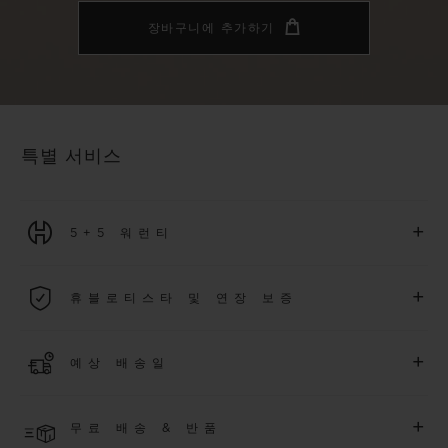
장바구니에 추가하기
특별 서비스
+
5+5 워런티
2026년 1월 1일부터 구매한 모든 워치에는 5년 국제 워런티가 적
+
휴블로티스타 및 연장 보증
용됩니다.
더 알아보기
위블로 커뮤니티에 가입하여
2026
년
1
월
1
일 이후 구매한 워치
+
예상 배송일
에 대해
5
년 추가 워런티 혜택
(
약관 적용
)
을 받으세요
.
또한 다양
한 익스클루시브 이벤트에도 참여하실 수 있습니다
.
결제 접수 후 영업일 기준 2~6일 이내에 배송될 것으로 예상됩니
더 알아보기
+
무료 배송 & 반품
다. *재고 상황에 따라 달라질 수 있습니다*.