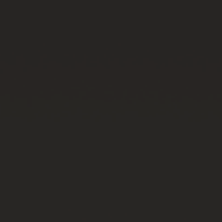
빅뱅
빅뱅
스피릿 오브 빅
썸머 멀티 컬러 세라믹
피치 세라믹
에센셜 토프
온라인 익스클
익스클루시브 서비스
5+5 워런티
휴블로티스타 및 연장 보증
예상 배송일
무료 배송 & 반품
안전한 결제
기프트 파우치