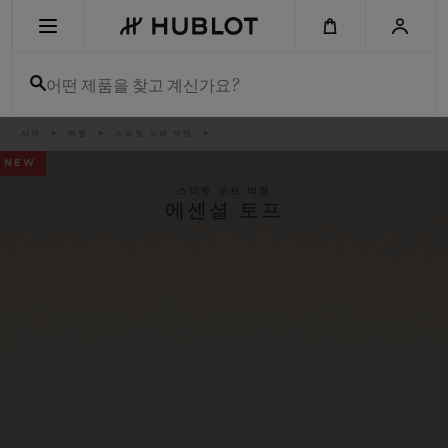
Skip
to
main
content
어떤 제품을 찾고 계신가요?
이
시계
빅뱅
스피릿 오브 빅뱅
최근 검색
동
경
NEW
로
최근 검색이 없습니다
스피릿 오브 빅뱅
에센셜 토프
신제품