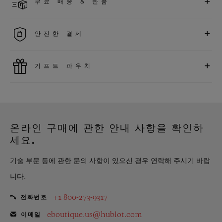
+
무료 배송 & 반품
다. *재고 상황에 따라 달라질 수 있습니다*.
무료 배송 및 간단하고 편리하게 이용할 수 있는 무료 반품 혜택
+
안전한 결제
을 누려보세요
위블로는 최신 결제 기술을 활용합니다. 온라인으로 구매하신
+
기프트 파우치
모든 제품은 빠르고 안전하게 결제가 가능하며, 개인정보를 안
전하게 보호합니다.
위블로의 무료 기프트 파우치로 기프트에 더욱 특별한 매력을 더
해보세요.
온라인 구매에 관한 안내 사항을 확인하
세요.
기술 부문 등에 관한 문의 사항이 있으신 경우 연락해 주시기 바랍
니다.
+1 800-273-9317
전화번호
eboutique.us@hublot.com
이메일