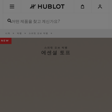
Skip
to
main
content
어떤 제품을 찾고 계신가요?
이
시계
빅뱅
스피릿 오브 빅뱅
최근 검색
동
경
NEW
로
최근 검색이 없습니다
스피릿 오브 빅뱅
에센셜 토프
신제품