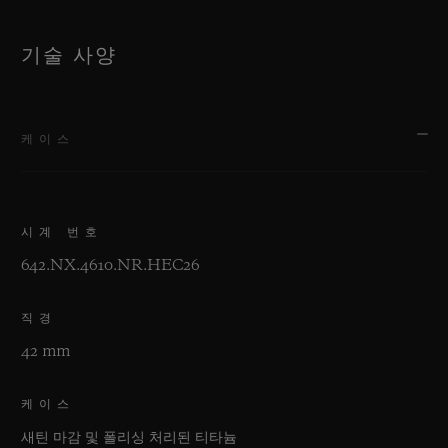
기술 사양
케이스
시계 번호
642.NX.4610.NR.HEC26
직경
42 mm
케이스
새틴 마감 및 폴리싱 처리된 티타늄