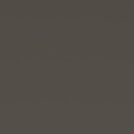
빅뱅
빅뱅
스피릿 오브 빅
썸머 멀티 컬러 세라믹
피치 세라믹
에센셜 토프
온라인 익스클
익스클루시브 서비스
5+5 워런티
휴블로티스타 및 연장 보증
예상 배송일
무료 배송 & 반품
안전한 결제
기프트 파우치