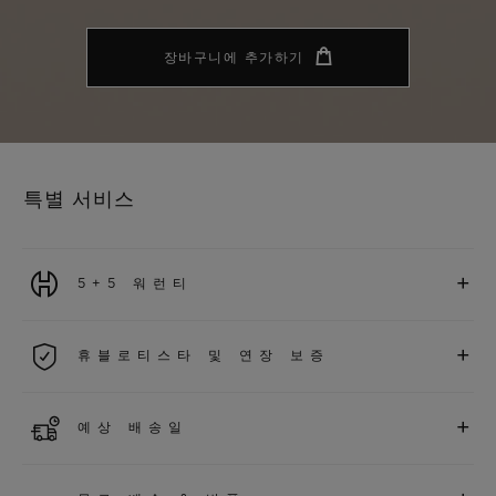
장바구니에 추가하기
특별 서비스
+
5+5 워런티
2026년 1월 1일부터 구매한 모든 워치에는 5년 국제 워런티가 적
+
휴블로티스타 및 연장 보증
용됩니다.
더 알아보기
위블로 커뮤니티에 가입하여
2026
년
1
월
1
일 이후 구매한 워치
+
예상 배송일
에 대해
5
년 추가 워런티 혜택
(
약관 적용
)
을 받으세요
.
또한 다양
한 익스클루시브 이벤트에도 참여하실 수 있습니다
.
결제 접수 후 영업일 기준 1~2일 이내에 배송될 것으로 예상됩니
더 알아보기