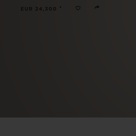
빅뱅
•
썸머 멀티 컬러 세라믹
EUR 24,300
익스클루시브 서비스
5+5 워런티
휴블로티스타 및
보증
연락처