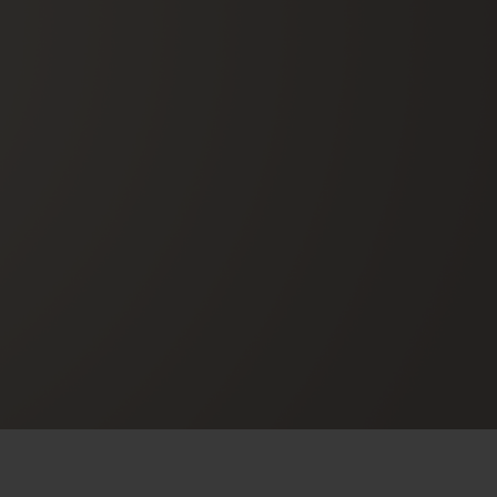
빅뱅
드 올 블랙
프트 파우치