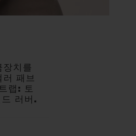
랩
금장치를
컬러 패브
트랩: 토
드 러버.