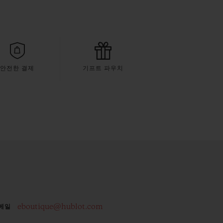
안전한 결제
기프트 파우치
eboutique@hublot.com
메일