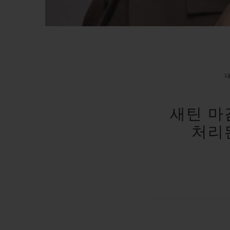
새틴 마
처리