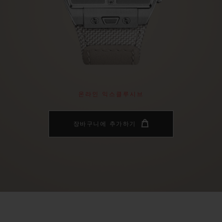
빅뱅
스피릿 오브 빅뱅
피치 세라믹
에센셜 토프
리로디
온라인 익스클루시브
 연장
예상 배송일
무료 배송 & 반품
안전한 결제
기
온라인 익스클루시브
장바구니에 추가하기
부티크 검색