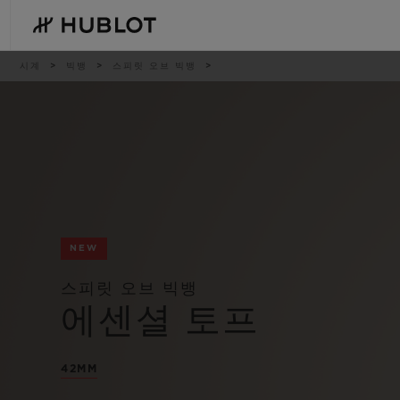
Skip
to
main
content
이
시계
빅뱅
스피릿 오브 빅뱅
동
경
로
최근 검색
신제품
최근 검색이 없습니다
NEW
스피릿 오브 빅뱅
에센셜 토프
42MM