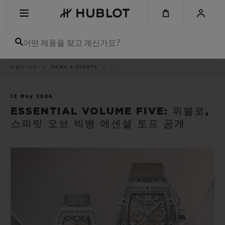
Skip
to
main
content
어떤 제품을 찾고 계신가요?
이
위블로 세계
NEWS & EVENTS
..
최근 검색
동
경
로
최근 검색이 없습니다
12 May 2026
ESSENTIAL VOLUME FIVE: 위블로,
신제품
스피릿 오브 빅뱅 에센셜 토프 공개