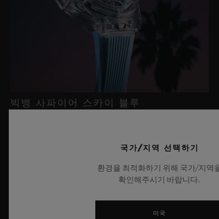
빅뱅 사파이어 스카이 블루
2026년 7월 8일, 니옹 – 사파이어 워치 분야에서 독보적인 기술력
국가/지역 선택하기
을 자랑하는 위블로가 새로운 빅뱅 사파이어 스카이 블루를 선보
환경을 최적화하기 위해 국가/지역
이며 다시 한번 워치메이킹의 한계를 뛰어넘습니다. 매혹적이고
확인해주시기 바랍니다.
투명한 사파이어로 제작된 이번 모델은 100피스 리미티드 에디션
으로, 사파이어 소재와 최첨단 메커니즘이 조화를 이룹니다. 위블
로의 자체 개발 MECA-10 무브먼트를 탑재했으며, 뛰어난 기술
미국
력과 탁월한 디자인 역량을 보여주는 작품으로 끝없이 펼쳐진 여