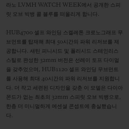
라노 LVMH WATCH WEEK에서 공개한 스피
릿 오브 빅뱅 콜 블루를 떠올리게 합니다.
HUB4700 셀프 와인딩 스켈레톤 크로노그래프 무
브먼트를 탑재해 최대 50시간의 파워 리저브를 제
공합니다. 새틴 피니시드 및 폴리시드 스테인리스
스틸로 완성한 32mm 버전은 선레이 토프 다이얼
을 갖추었으며, HUB1120 셀프 와인딩 무브먼트
를 사용해 최대 40시간의 파워 리저브를 지원합니
다. 더 작고 세련된 디자인을 갖춘 이 모델은 다이아
몬드가 없는 최초의 32mm 스피릿 오브 빅뱅으로,
한층 더 미니멀하게 에센셜 콘셉트에 충실했습니
다.