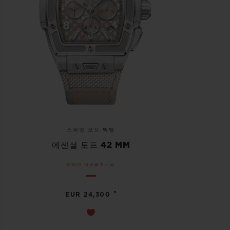
스피릿 오브 빅뱅
에센셜 토프 42 MM
온라인 익스클루시브
•
EUR 24,300