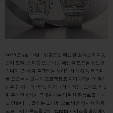
빅뱅
빅뱅
스피릿 오브 빅
썸머 멀티 컬러 세라믹
피치 세라믹
에센셜 토프
온라인 익스클
익스클루시브 서비스
5+5 워런티
2026년 5월 12일 – 위블로는 에센셜 컬렉션의 다섯
휴블로티스타 및 연장 보증
번째 모델, 스피릿 오브 빅뱅 에센셜 토프를 선보였
예상 배송일
습니다. 전 세계 컬렉터들 사이에서 매해 높은 기대
를 모으는 시그니처 프로젝트로 자리매김한 이 컬렉
무료 배송 & 반품
션은 단 하나의 색상, 단 하나의 디자인, 그리고 연 1
회 온라인에서만 공개된다는 명확한 콘셉트를 가지
안전한 결제
고 있습니다. 올해는 스피릿 오브 빅뱅 역사상 처음
기프트 파우치
으로 다이아몬드를 없앤 32mm 사이즈를 출시해 에