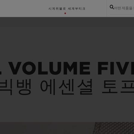
어떤 제품을
시계
위블로 세계
부티크
L VOLUME FIV
빅뱅 에센셜 토