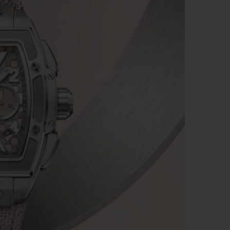
빅뱅
드 올 블랙
프트 파우치