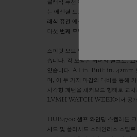
클래식 퓨전 에센셜 그레이로 이어졌
는 에센셜 토프는 위블로의 모노크롬 
래식 퓨전 에센셜 토프에 이어, 20
다섯 번째 모델입니다.
스피릿 오브 빅뱅의 시그니처 토노형
습니다. 각 모델은 러버와 벨크로, 
있습니다. All in. Built in
며, 이 두 가지 마감의 대비를 통해
사각형 패턴을 체커보드 형태로 교차시
LVMH WATCH WEEK에서 공개
HUB4700 셀프 와인딩 스켈레톤 
시드 및 폴리시드 스테인리스 스틸로 