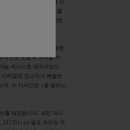
지는데, 에센셜 그레이를 잇
를 완성합니다. 2025년 클
에센셜 모노크롬 시리즈를 이은
 톤온톤 토프 컬러를 적용했
 방식으로 손쉽게 교체할 수
량 티타늄 케이스로 제작되었으
이 다이얼은 정교하게 배열한
데, 이 디자인은 1월 밀라노
브를 제공합니다. 새틴 피니
HUB1120 셀프 와인딩 무