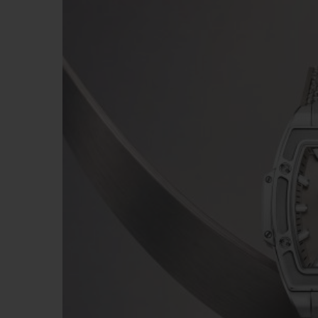
빅뱅
썸머 멀티 컬러 세라믹
익스클루시브 서비스
5+5 워런티
휴블로티스타 및
보증
연락처