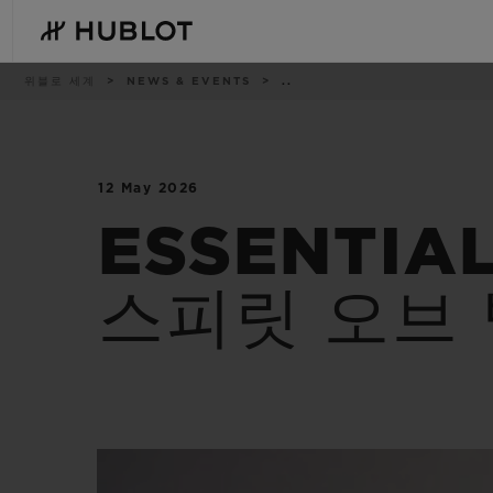
Skip
to
main
content
이
위블로 세계
NEWS & EVENTS
..
동
경
로
12 May 2026
최근 검색
신제품
최근 검색이 없습니다
ESSENTIA
스피릿 오브 