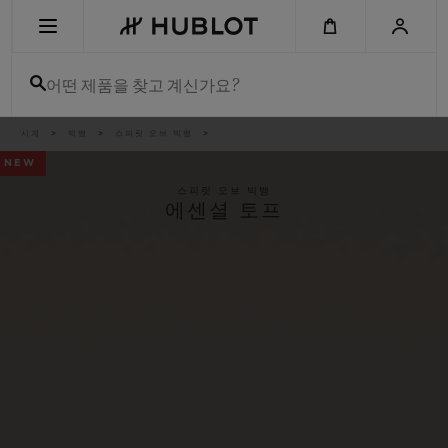
Skip
to
main
content
어떤 제품을 찾고 계신가요?
이
시계
빅뱅
스피릿 오브 빅뱅
최근 검색
동
경
NEW
로
최근 검색이 없습니다
스피릿 오브 빅뱅
에센셜 토프
신제품