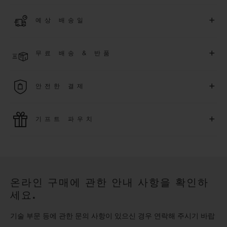
더 알아보기
위블로 커뮤니티에 가입하여
2026
년
1
월
1
일 이후 구매한 워치
+
예상 배송일
에 대해
5
년 추가 워런티 혜택
(
약관 적용
)
을 받으세요
.
또한 다양
한 익스클루시브 이벤트에도 참여하실 수 있습니다
.
결제 접수 후 영업일 기준 4~5일 이내에 배송될 것으로 예상됩니
더 알아보기
+
무료 배송 & 반품
다. *재고 상황에 따라 달라질 수 있습니다*.
무료 배송 및 간단하고 편리하게 이용할 수 있는 무료 반품 혜택
+
안전한 결제
을 누려보세요
위블로는 최신 결제 기술을 활용합니다. 온라인으로 구매하신
+
기프트 파우치
모든 제품은 빠르고 안전하게 결제가 가능하며, 개인정보를 안
전하게 보호합니다.
위블로의 무료 기프트 파우치로 기프트에 더욱 특별한 매력을 더
해보세요.
온라인 구매에 관한 안내 사항을 확인하
세요.
기술 부문 등에 관한 문의 사항이 있으신 경우 연락해 주시기 바랍