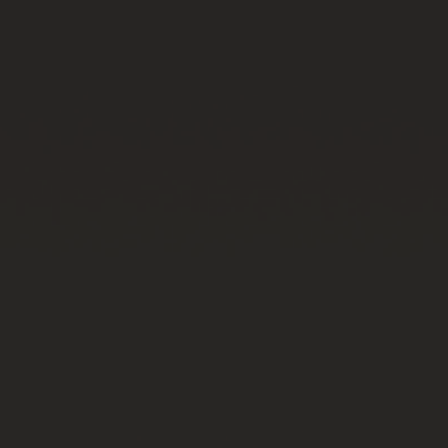
빅뱅
빅뱅
스피릿 오브 빅
썸머 멀티 컬러 세라믹
피치 세라믹
에센셜 토프
온라인 익스클
익스클루시브 서비스
5+5 워런티
휴블로티스타 및 연장 보증
예상 배송일
무료 배송 & 반품
안전한 결제
기프트 파우치