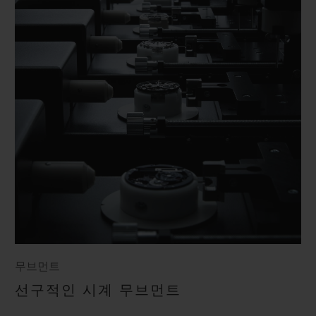
무브먼트
선구적인 시계 무브먼트