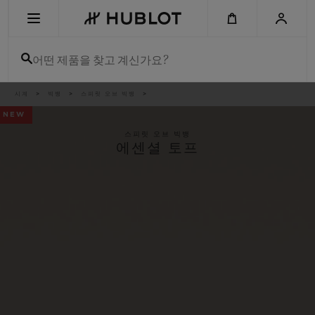
Skip
to
main
content
어떤 제품을 찾고 계신가요?
이
시계
빅뱅
스피릿 오브 빅뱅
최근 검색
동
경
NEW
로
최근 검색이 없습니다
스피릿 오브 빅뱅
에센셜 토프
신제품