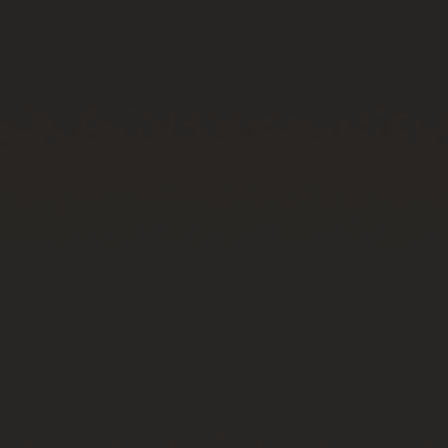
빅뱅
빅뱅
스피릿 오브 빅
썸머 멀티 컬러 세라믹
피치 세라믹
에센셜 토프
온라인 익스클
익스클루시브 서비스
5+5 워런티
휴블로티스타 및 연장 보증
예상 배송일
무료 배송 & 반품
안전한 결제
기프트 파우치