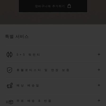
장바구니에 추가하기
특별 서비스
+
5+5 워런티
2026년 1월 1일부터 구매한 모든 워치에는 5년 국제 워런티가 적
+
휴블로티스타 및 연장 보증
용됩니다.
더 알아보기
위블로 커뮤니티에 가입하여
2026
년
1
월
1
일 이후 구매한 워치
+
예상 배송일
에 대해
5
년 추가 워런티 혜택
(
약관 적용
)
을 받으세요
.
또한 다양
한 익스클루시브 이벤트에도 참여하실 수 있습니다
.
결제 접수 후 영업일 기준 2~5일 이내에 배송될 것으로 예상됩니
더 알아보기
+
무료 배송 & 반품
다. *재고 상황에 따라 달라질 수 있습니다*.