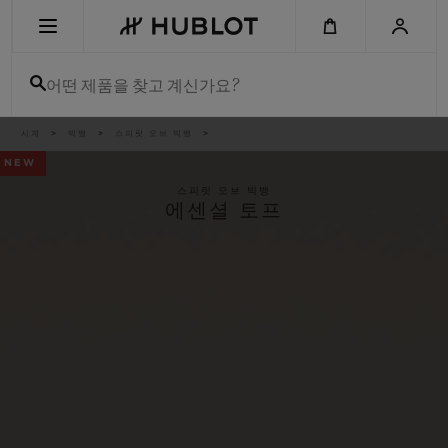
Skip
to
main
content
어떤 제품을 찾고 계신가요?
이
시계
빅뱅
스피릿 오브 빅뱅
최근 검색
동
경
NEW
로
최근 검색이 없습니다
스피릿 오브 빅뱅
에센셜 토프
신제품