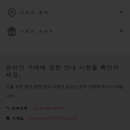
무료 배송 및 간단하고 편리하게 이용할 수 있는 무료 반품 혜택
+
안전한 결제
을 누려보세요
위블로는 최신 결제 기술을 활용합니다. 온라인으로 구매하신
+
기프트 파우치
모든 제품은 빠르고 안전하게 결제가 가능하며, 개인정보를 안
전하게 보호합니다.
위블로의 무료 기프트 파우치로 기프트에 더욱 특별한 매력을 더
해보세요.
온라인 구매에 관한 안내 사항을 확인하
세요.
기술 부문 등에 관한 문의 사항이 있으신 경우 연락해 주시기 바랍
니다.
+41 22 990 99 80
전화번호
eboutique@hublot.com
이메일