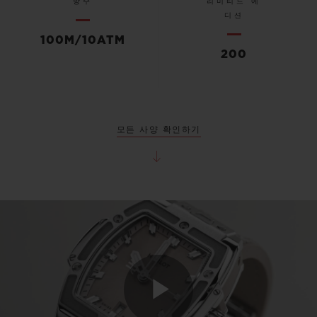
방수
리미티드 에
디션
100M/10ATM
200
모든 사양 확인하기