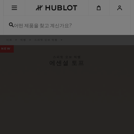
Skip
to
main
content
어떤 제품을 찾고 계신가요?
이
시계
빅뱅
스피릿 오브 빅뱅
최근 검색
동
경
NEW
로
최근 검색이 없습니다
스피릿 오브 빅뱅
에센셜 토프
신제품