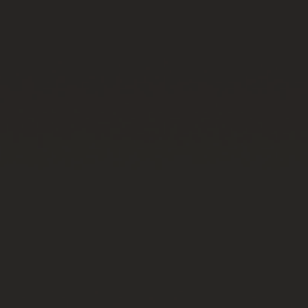
빅뱅
빅뱅
스피릿 오브 빅
썸머 멀티 컬러 세라믹
피치 세라믹
에센셜 토프
온라인 익스클
익스클루시브 서비스
5+5 워런티
휴블로티스타 및 연장 보증
예상 배송일
무료 배송 & 반품
안전한 결제
기프트 파우치