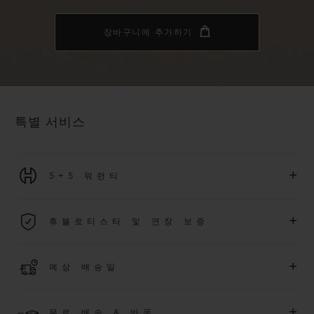
장바구니에 추가하기
특별 서비스
+
5+5 워런티
2026년 1월 1일부터 구매한 모든 워치에는 5년 국제 워런티가 적
+
휴블로티스타 및 연장 보증
용됩니다.
더 알아보기
위블로 커뮤니티에 가입하여
2026
년
1
월
1
일 이후 구매한 워치
+
예상 배송일
에 대해
5
년 추가 워런티 혜택
(
약관 적용
)
을 받으세요
.
또한 다양
한 익스클루시브 이벤트에도 참여하실 수 있습니다
.
결제 접수 후 영업일 기준 4~5일 이내에 배송될 것으로 예상됩니
더 알아보기
+
무료 배송 & 반품