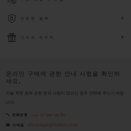
다. *재고 상황에 따라 달라질 수 있습니다*.
무료 배송 및 간단하고 편리하게 이용할 수 있는 무료 반품 혜택
+
안전한 결제
을 누려보세요
위블로는 최신 결제 기술을 활용합니다. 온라인으로 구매하신
+
기프트 파우치
모든 제품은 빠르고 안전하게 결제가 가능하며, 개인정보를 안
전하게 보호합니다.
위블로의 무료 기프트 파우치로 기프트에 더욱 특별한 매력을 더
해보세요.
온라인 구매에 관한 안내 사항을 확인하
세요.
기술 부문 등에 관한 문의 사항이 있으신 경우 연락해 주시기 바랍
니다.
+41 22 990 99 80
전화번호
eboutique@hublot.com
이메일