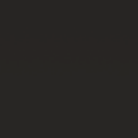
빅뱅
빅뱅
스피릿 오브 빅
썸머 멀티 컬러 세라믹
피치 세라믹
에센셜 토프
온라인 익스클
익스클루시브 서비스
5+5 워런티
휴블로티스타 및 연장 보증
예상 배송일
무료 배송 & 반품
안전한 결제
기프트 파우치