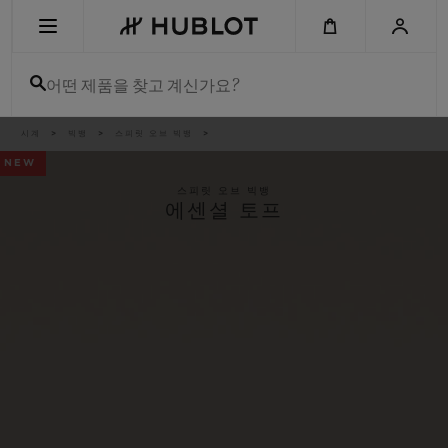
Skip
to
main
content
어떤 제품을 찾고 계신가요?
이
시계
빅뱅
스피릿 오브 빅뱅
최근 검색
동
경
NEW
로
최근 검색이 없습니다
스피릿 오브 빅뱅
에센셜 토프
신제품