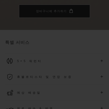
장바구니에 추가하기
특별 서비스
+
5+5 워런티
2026년 1월 1일부터 구매한 모든 워치에는 5년 국제 워런티가 적
+
휴블로티스타 및 연장 보증
용됩니다.
더 알아보기
위블로 커뮤니티에 가입하여
2026
년
1
월
1
일 이후 구매한 워치
+
예상 배송일
에 대해
5
년 추가 워런티 혜택
(
약관 적용
)
을 받으세요
.
또한 다양
한 익스클루시브 이벤트에도 참여하실 수 있습니다
.
결제 접수 후 영업일 기준 2~6일 이내에 배송될 것으로 예상됩니
더 알아보기
+
무료 배송 & 반품