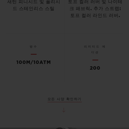
새틴 피니시드 및 폴리시
토프 컬러 러버 및 나이테
드 스테인리스 스틸
크 패브릭. 추가 스트랩:
토프 컬러 라인드 러버.
방수
리미티드 에
디션
100M/10ATM
200
모든 사양 확인하기