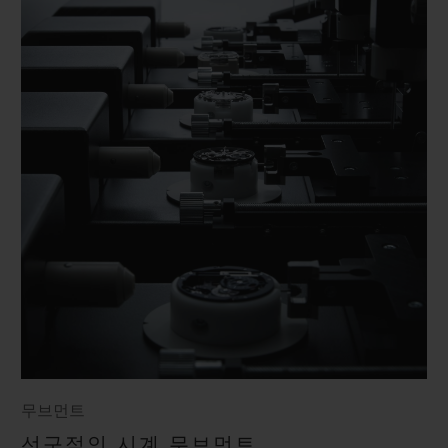
무브먼트
선구적인 시계 무브먼트