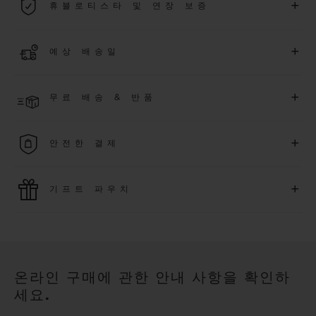
+
휴블로티스타 및 연장 보증
용됩니다.
더 알아보기
위블로 커뮤니티에 가입하여
2026
년
1
월
1
일 이후 구매한 워치
+
예상 배송일
에 대해
5
년 추가 워런티 혜택
(
약관 적용
)
을 받으세요
.
또한 다양
한 익스클루시브 이벤트에도 참여하실 수 있습니다
.
결제 접수 후 영업일 기준 2~5일 이내에 배송될 것으로 예상됩니
더 알아보기
+
무료 배송 & 반품
다. *재고 상황에 따라 달라질 수 있습니다*.
무료 배송 및 간단하고 편리하게 이용할 수 있는 무료 반품 혜택
+
안전한 결제
을 누려보세요
위블로는 최신 결제 기술을 활용합니다. 온라인으로 구매하신
+
기프트 파우치
모든 제품은 빠르고 안전하게 결제가 가능하며, 개인정보를 안
전하게 보호합니다.
위블로의 무료 기프트 파우치로 기프트에 더욱 특별한 매력을 더
해보세요.
온라인 구매에 관한 안내 사항을 확인하
세요.