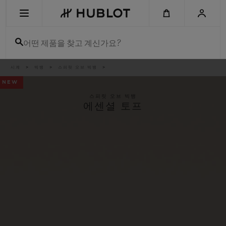
Skip
to
main
content
어떤 제품을 찾고 계신가요?
이
시계
빅뱅
스피릿 오브 빅뱅
최근 검색
동
경
NEW
로
최근 검색이 없습니다
스피릿 오브 빅뱅
에센셜 토프
신제품