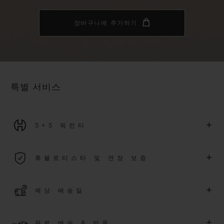
장바구니에 추가하기
특별 서비스
+
5+5 워런티
2026년 1월 1일부터 구매한 모든 워치에는 5년 국제 워런티가 적
+
휴블로티스타 및 연장 보증
용됩니다.
더 알아보기
위블로 커뮤니티에 가입하여
2026
년
1
월
1
일 이후 구매한 워치
+
예상 배송일
에 대해
5
년 추가 워런티 혜택
(
약관 적용
)
을 받으세요
.
또한 다양
한 익스클루시브 이벤트에도 참여하실 수 있습니다
.
결제 접수 후 영업일 기준 4~9일 이내에 배송될 것으로 예상됩니
더 알아보기
+
무료 배송 & 반품