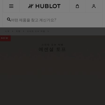
Skip
to
main
content
어떤 제품을 찾고 계신가요?
이
시계
빅뱅
스피릿 오브 빅뱅
최근 검색
동
경
NEW
로
최근 검색이 없습니다
스피릿 오브 빅뱅
에센셜 토프
신제품