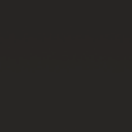
빅뱅
빅뱅
스피릿 오브 빅
썸머 멀티 컬러 세라믹
피치 세라믹
에센셜 토프
온라인 익스클
익스클루시브 서비스
5+5 워런티
휴블로티스타 및 연장 보증
예상 배송일
무료 배송 & 반품
안전한 결제
기프트 파우치