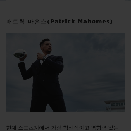
빅뱅
빅뱅
스피릿 오브 빅
썸머 멀티 컬러 세라믹
피치 세라믹
에센셜 토프
온라인 익스클
패트릭 마홈스(Patrick Mahomes)
익스클루시브 서비스
5+5 워런티
휴블로티스타 및 연장 보증
예상 배송일
무료 배송 & 반품
안전한 결제
기프트 파우치
현대 스포츠계에서 가장 혁신적이고 영향력 있는