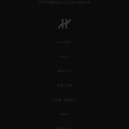
UEFA 챔피언스 리그 공식 타임키퍼
뉴스레터
서비스
예약하기
주문 조회
주문을 반품하다
연락처
채용 정보