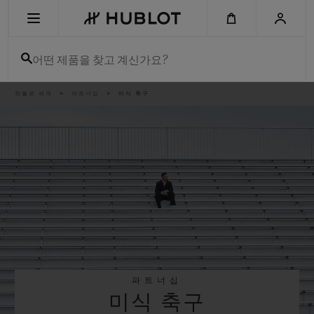
Skip
to
main
content
어떤 제품을 찾고 계신가요?
이
위블로 세계
파트너십
미식 축구
최근 검색
동
경
로
최근 검색이 없습니다
신제품
파트너십
미식 축구