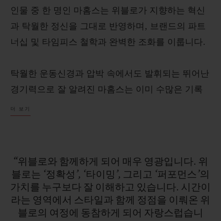
인물 중 한 명인 마홈스는 위블로가 지향하는 혁신
과 탁월한 정신을 그대로 반영하며, 브랜드의 파트
너십 및 타임피스 철학과 완벽한 조화를 이룹니다.
연락처
탁월한 운동신경과 압박 속에서도 발휘되는 뛰어난
경기력으로 잘 알려진 마홈스는 이미 수많은 기록
을 경신하며 NFL 역사에 남을 전설로 자리매김하
더 보기
고 있습니다. 슈퍼볼 3회 우승, 리그 MVP 2회 수
상 등이 그 대표적인 예입니다. 화려한 커리어를 자
랑하는 그는 기존 쿼터백의 기준을 새롭게 정의하
“위블로와
함께하게
되어
매우
영광입니다.
위
부티크 검색
며, 진정한 ‘게임 체인저’로 불리고 있습니다.
블로는
‘정확성’,
‘타이밍’,
그리고
‘퍼포먼스’의
가치를
누구보다
잘
이해하고
있습니다.
시간이
라는
영역에서
스타일과
함께
정점을
이뤄온
위
블로의
여정에
동참하게
되어
자랑스럽습니