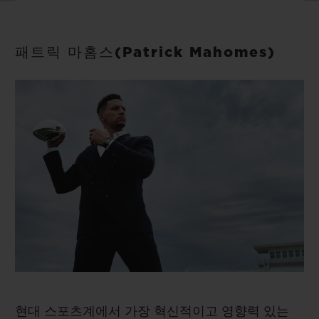
빅뱅
빅뱅
스피릿 오브 빅
썸머 멀티 컬러 세라믹
피치 세라믹
에센셜 토프
온라인 익스클
패트릭 마홈스(Patrick Mahomes)
익스클루시브 서비스
5+5 워런티
휴블로티스타 및 연장 보증
예상 배송일
무료 배송 & 반품
안전한 결제
기프트 파우치
현대 스포츠계에서 가장 혁신적이고 영향력 있는