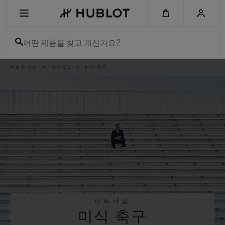
Skip
to
main
content
어떤 제품을 찾고 계신가요?
이
위블로 세계
파트너십
미식 축구
최근 검색
동
경
로
최근 검색이 없습니다
신제품
파트너십
미식 축구