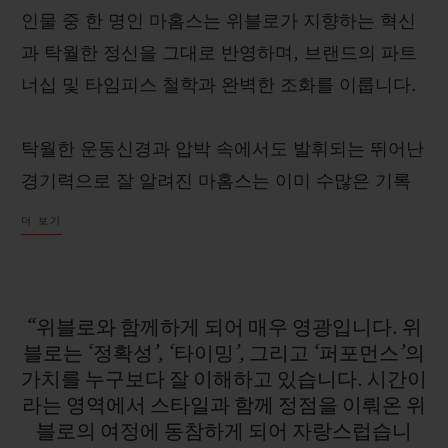
인물 중 한 명인 마홈스는 위블로가 지향하는 혁신
과 탁월한 정신을 그대로 반영하며, 브랜드의 파트
너십 및 타임피스 철학과 완벽한 조화를 이룹니다.
연락처
탁월한 운동신경과 압박 속에서도 발휘되는 뛰어난
경기력으로 잘 알려진 마홈스는 이미 수많은 기록
을 경신하며 NFL 역사에 남을 전설로 자리매김하
더 보기
고 있습니다. 슈퍼볼 3회 우승, 리그 MVP 2회 수
상 등이 그 대표적인 예입니다. 화려한 커리어를 자
랑하는 그는 기존 쿼터백의 기준을 새롭게 정의하
“위블로와
함께하게
되어
매우
영광입니다.
위
부티크 검색
며, 진정한 ‘게임 체인저’로 불리고 있습니다.
블로는
‘정확성’,
‘타이밍’,
그리고
‘퍼포먼스’의
가치를
누구보다
잘
이해하고
있습니다.
시간이
라는
영역에서
스타일과
함께
정점을
이뤄온
위
블로의
여정에
동참하게
되어
자랑스럽습니