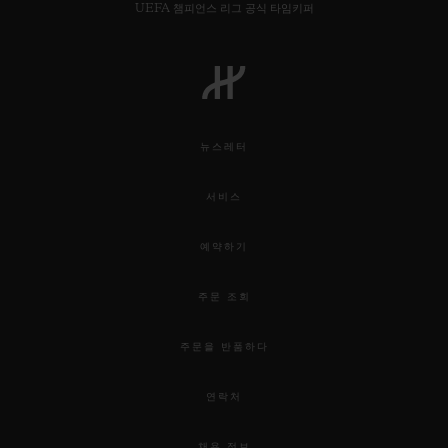
UEFA 챔피언스 리그 공식 타임키퍼
뉴스레터
서비스
예약하기
주문 조회
주문을 반품하다
연락처
채용 정보