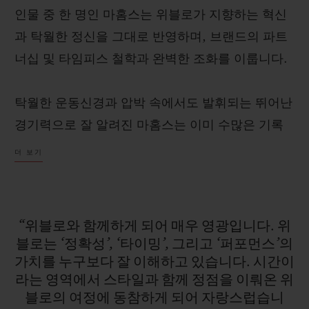
인물 중 한 명인 마홈스는 위블로가 지향하는 혁신
과 탁월한 정신을 그대로 반영하며, 브랜드의 파트
너십 및 타임피스 철학과 완벽한 조화를 이룹니다.
연락처
탁월한 운동신경과 압박 속에서도 발휘되는 뛰어난
경기력으로 잘 알려진 마홈스는 이미 수많은 기록
을 경신하며 NFL 역사에 남을 전설로 자리매김하
더 보기
고 있습니다. 슈퍼볼 3회 우승, 리그 MVP 2회 수
상 등이 그 대표적인 예입니다. 화려한 커리어를 자
랑하는 그는 기존 쿼터백의 기준을 새롭게 정의하
“위블로와
함께하게
되어
매우
영광입니다.
위
부티크 검색
며, 진정한 ‘게임 체인저’로 불리고 있습니다.
블로는
‘정확성’,
‘타이밍’,
그리고
‘퍼포먼스’의
가치를
누구보다
잘
이해하고
있습니다.
시간이
라는
영역에서
스타일과
함께
정점을
이뤄온
위
블로의
여정에
동참하게
되어
자랑스럽습니