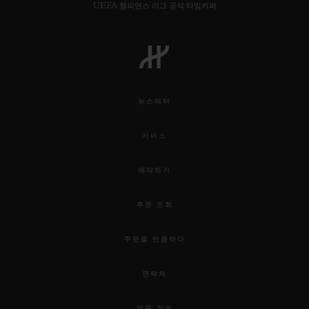
UEFA 챔피언스 리그 공식 타임키퍼
뉴스레터
서비스
예약하기
주문 조회
주문을 반품하다
연락처
채용 정보