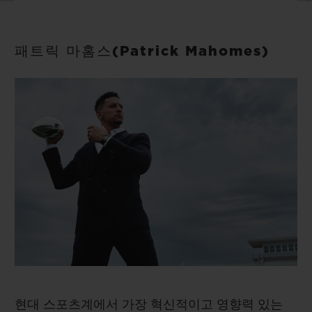
빅뱅
빅뱅
스피릿 오브 빅
썸머 멀티 컬러 세라믹
피치 세라믹
에센셜 토프
온라인 익스클
패트릭 마홈스(Patrick Mahomes)
익스클루시브 서비스
5+5 워런티
휴블로티스타 및 연장 보증
예상 배송일
무료 배송 & 반품
안전한 결제
기프트 파우치
현대 스포츠계에서 가장 혁신적이고 영향력 있는