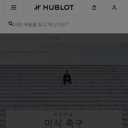
Skip
to
main
content
어떤 제품을 찾고 계신가요?
이
위블로 세계
파트너십
미식 축구
최근 검색
동
경
로
최근 검색이 없습니다
신제품
파트너십
미식 축구