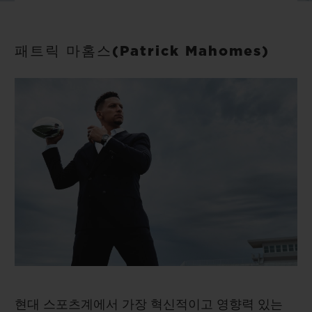
빅뱅
빅뱅
스피릿 오브 빅
썸머 멀티 컬러 세라믹
피치 세라믹
에센셜 토프
온라인 익스클
패트릭 마홈스(Patrick Mahomes)
익스클루시브 서비스
5+5 워런티
휴블로티스타 및 연장 보증
예상 배송일
무료 배송 & 반품
안전한 결제
기프트 파우치
현대 스포츠계에서 가장 혁신적이고 영향력 있는