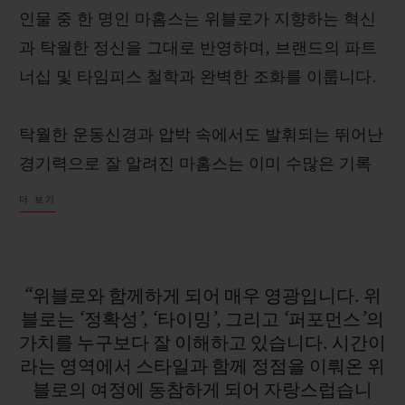
인물 중 한 명인 마홈스는 위블로가 지향하는 혁신
과 탁월한 정신을 그대로 반영하며, 브랜드의 파트
너십 및 타임피스 철학과 완벽한 조화를 이룹니다.
연락처
탁월한 운동신경과 압박 속에서도 발휘되는 뛰어난
경기력으로 잘 알려진 마홈스는 이미 수많은 기록
을 경신하며 NFL 역사에 남을 전설로 자리매김하
더 보기
고 있습니다. 슈퍼볼 3회 우승, 리그 MVP 2회 수
상 등이 그 대표적인 예입니다. 화려한 커리어를 자
랑하는 그는 기존 쿼터백의 기준을 새롭게 정의하
“위블로와
함께하게
되어
매우
영광입니다.
위
부티크 검색
며, 진정한 ‘게임 체인저’로 불리고 있습니다.
블로는
‘정확성’,
‘타이밍’,
그리고
‘퍼포먼스’의
가치를
누구보다
잘
이해하고
있습니다.
시간이
라는
영역에서
스타일과
함께
정점을
이뤄온
위
블로의
여정에
동참하게
되어
자랑스럽습니