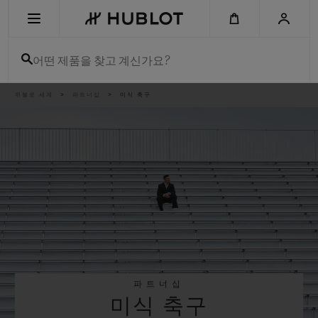
Skip
to
main
content
어떤 제품을 찾고 계신가요?
이
위블로 세계
파트너십
미식 축구
최근 검색
동
경
로
최근 검색이 없습니다
신제품
파트너십
미식 축구