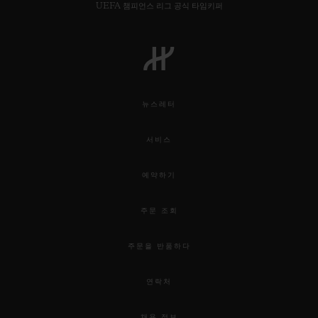
UEFA 챔피언스 리그 공식 타임키퍼
뉴스레터
서비스
예약하기
주문 조회
주문을 반품하다
연락처
채용 정보