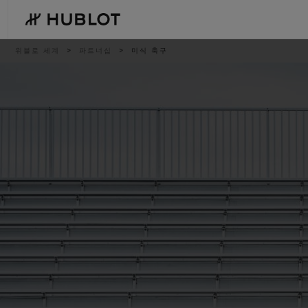
Skip
to
main
content
이
위블로 세계
파트너십
미식 축구
동
경
로
최근 검색
신제품
최근 검색이 없습니다