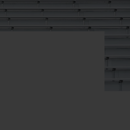
빅뱅
드 올 블랙
프트 파우치