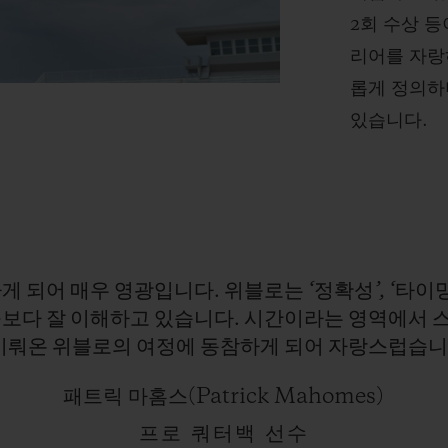
2회 수상 등
리어를 자랑
롭게 정의하며
있습니다.
하게
되어
매우
영광입니다.
위블로는
‘정확성’,
‘타이밍
구보다
잘
이해하고
있습니다.
시간이라는
영역에서
이뤄온
위블로의
여정에
동참하게
되어
자랑스럽습니
패트릭 마홈스(Patrick Mahomes)
프로 쿼터백 선수