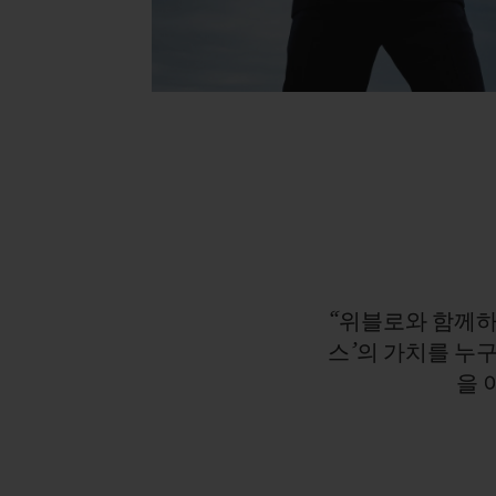
“위블로와
함께
스’의
가치를
누
을