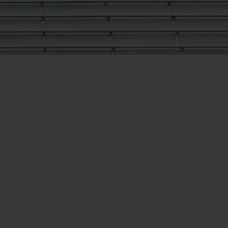
빅뱅
스피릿 오브 빅뱅
피치 세라믹
에센셜 토프
리로디
온라인 익스클루시브
 연장
예상 배송일
무료 배송 & 반품
안전한 결제
기
구
부티크 검색