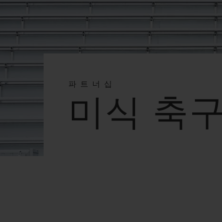
빅뱅
썸머 멀티 컬러 세라믹
익스클루시브 서비스
파트너십
5+5 워런티
휴블로티스타 및
보증
미식 축
연락처