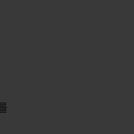
빅뱅
드 올 블랙
프트 파우치
를