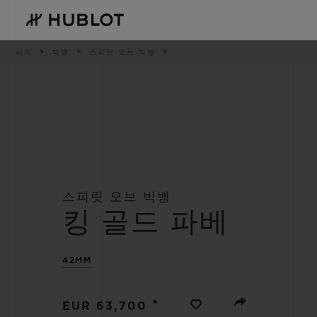
Skip
to
main
content
이
시계
빅뱅
스피릿 오브 빅뱅
동
경
로
최근 검색
신제품
최근 검색이 없습니다
스피릿 오브 빅뱅
킹 골드 파베
42MM
•
EUR 63,700