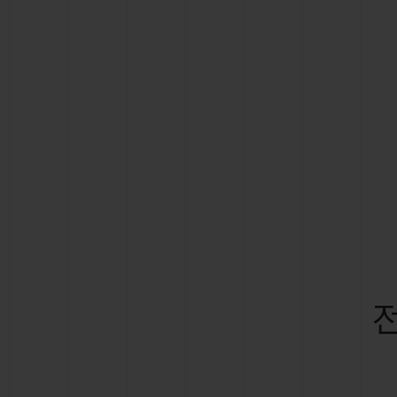
빅뱅
썸머 멀티 컬러 세라믹
익스클루시브 서비스
5+5 워런티
휴블로티스타 및
보증
연락처