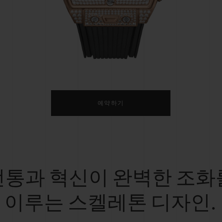
빅뱅
스피릿 오브 빅뱅
피치 세라믹
에센셜 토프
리로디
온라인 익스클루시브
 연장
예상 배송일
무료 배송 & 반품
안전한 결제
기
예약하기
부티크 검색
전통과 혁신이 완벽한 조화
이루는 스켈레톤 디자인.