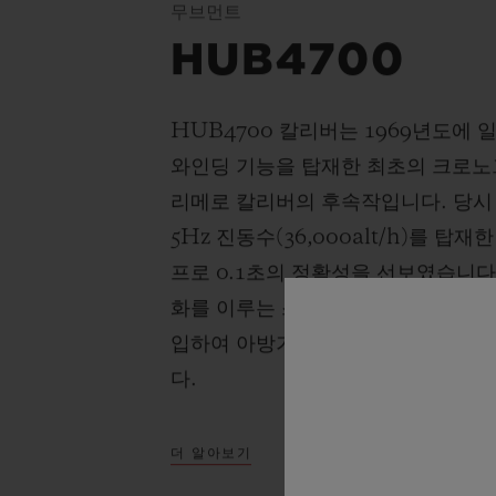
무브먼트
HUB4700
HUB4700 칼리버는 1969년도에
와인딩 기능을 탑재한 최초의 크로노
리메로 칼리버의 후속작입니다. 당시
5Hz 진동수(36,000alt/h)를 
프로 0.1초의 정확성을 선보였습니다
화를 이루는 스켈레톤 무브먼트에 실
입하여 아방가르드한 성능과 정확성,
다.
더 알아보기