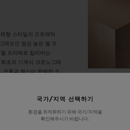
 일체형 스타일의 오토매틱
그래프인 명성 높은 엘 프
 엘 프리메로 칼리버는
탑재한 최초의 기계식 크로노그래
. 전통과 혁신이 완벽한 조
소재
리콘 레귤레이팅 요소를 도
킹 골드
 그리고 신뢰성을 확보합니
국가/지역 선택하기
퓨전의 대가라는 
환경을 최적화하기 위해 국가/지역을
확인해주시기 바랍니다.
로서 전통적인 5N
새로운 골드 컬러