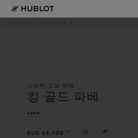
Skip
to
main
content
이
시계
빅뱅
스피릿 오브 빅뱅
동
경
로
최근 검색
신제품
최근 검색이 없습니다
스피릿 오브 빅뱅
킹 골드 파베
42MM
•
EUR 63,700