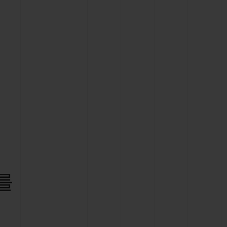
빅뱅
드 올 블랙
프트 파우치
를