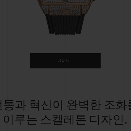
빅뱅
스피릿 오브 빅뱅
피치 세라믹
에센셜 토프
리로디
온라인 익스클루시브
 연장
예상 배송일
무료 배송 & 반품
안전한 결제
기
예약하기
부티크 검색
전통과 혁신이 완벽한 조화
이루는 스켈레톤 디자인.