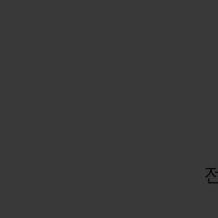
빅뱅
썸머 멀티 컬러 세라믹
익스클루시브 서비스
5+5 워런티
휴블로티스타 및
보증
연락처