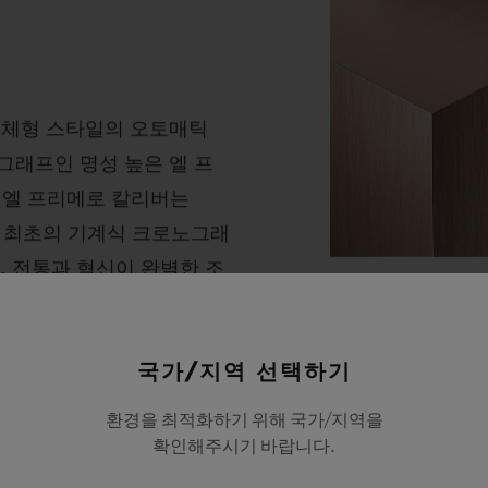
 일체형 스타일의 오토매틱
그래프인 명성 높은 엘 프
 엘 프리메로 칼리버는
탑재한 최초의 기계식 크로노그래
. 전통과 혁신이 완벽한 조
소재
리콘 레귤레이팅 요소를 도
킹 골드
 그리고 신뢰성을 확보합니
국가/지역 선택하기
퓨전의 대가라는 
환경을 최적화하기 위해 국가/지역을
확인해주시기 바랍니다.
로서 전통적인 5N
새로운 골드 컬러