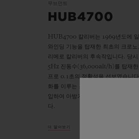
무브먼트
HUB4700
HUB4700 칼리버는 1969년도에
와인딩 기능을 탑재한 최초의 크로노
리메로 칼리버의 후속작입니다. 당시
5Hz 진동수(36,000alt/h)를 
프로 0.1초의 정확성을 선보였습니다
화를 이루는 스켈레톤 무브먼트에 실
입하여 아방가르드한 성능과 정확성,
다.
더 알아보기