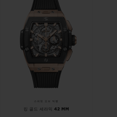
스피릿 오브 빅뱅
킹 골드 세라믹 42 MM