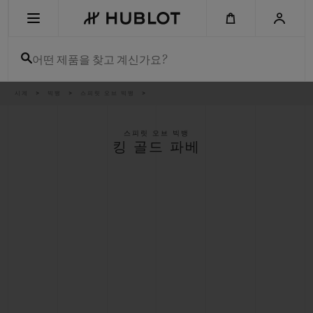
Skip
to
main
content
어떤 제품을 찾고 계신가요?
이
시계
빅뱅
스피릿 오브 빅뱅
최근 검색
동
경
로
최근 검색이 없습니다
스피릿 오브 빅뱅
킹 골드 파베
신제품