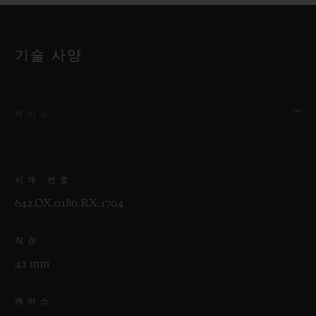
기술 사양
케이스
시계 번호
642.OX.0180.RX.1704
직경
42 mm
케이스