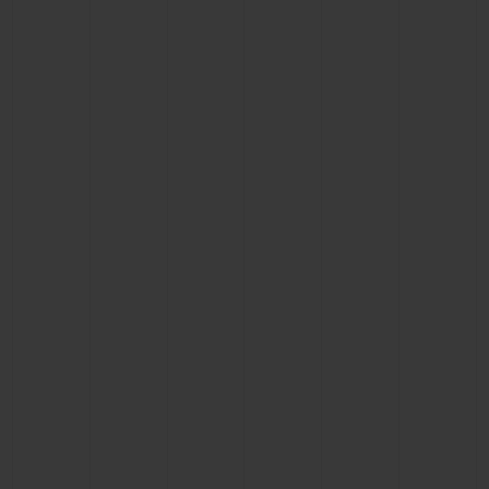
빅뱅
빅뱅
스피릿 오브 빅
썸머 멀티 컬러 세라믹
피치 세라믹
에센셜 토프
온라인 익스클
익스클루시브 서비스
5+5 워런티
휴블로티스타 및 연장 보증
예상 배송일
무료 배송 & 반품
안전한 결제
기프트 파우치