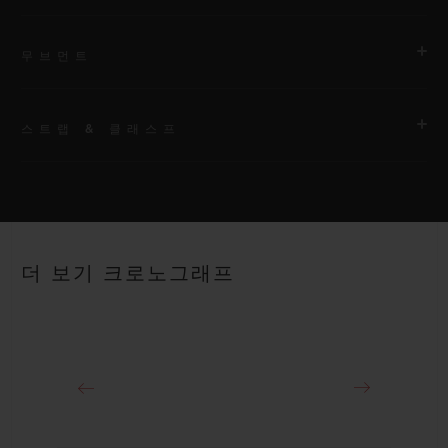
무브먼트
스트랩 & 클래스프
무브먼트
HUB4700 셀프 와인딩 스켈레톤 크로노그래프 무브먼트
스트랩
파워 리저브
안감 처리된 블랙 스트럭처드 러버 스트랩
50시간
더 보기 크로노그래프
클래스프
18K 킹 골드 및 블랙 도금 티타늄 디플로이언트 버클 클래스프