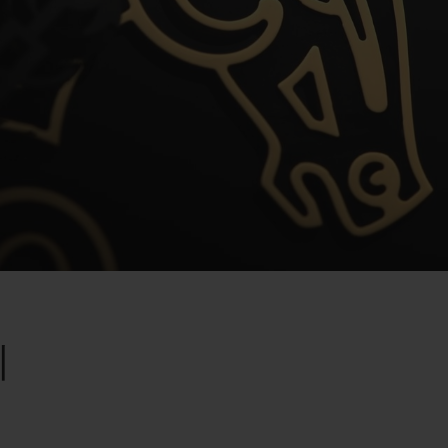
Video
리