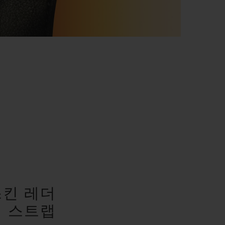
랩
스킨 레더
버 스트랩