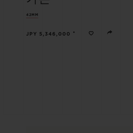
빅뱅
42MM
썸머 멀티 컬러 세라믹
•
JPY 5,346,000
익스클루시브 서비스
5+5 워런티
휴블로티스타 및
보증
연락처