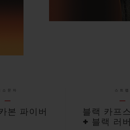
대소문자
스트
카본 파이버
블랙 카프
+ 블랙 러