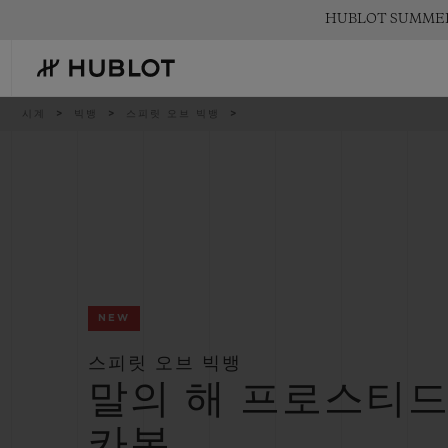
Skip
HUBLOT SUMM
to
main
content
이
시계
빅뱅
스피릿 오브 빅뱅
동
경
로
최근 검색
신제품
최근 검색이 없습니다
NEW
스피릿 오브 빅뱅
말의 해 프로스티
카본