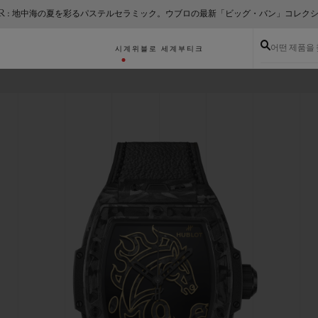
ER : 地中海の夏を彩るパステルセラミック。ウブロの最新「ビッグ・バン」コレク
어떤 제품을
시계
위블로 세계
부티크
드