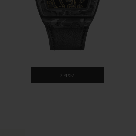
빅뱅
스피릿 오브 빅뱅
피치 세라믹
에센셜 토프
리로디
온라인 익스클루시브
 연장
예상 배송일
무료 배송 & 반품
안전한 결제
기
예약하기
부티크 검색