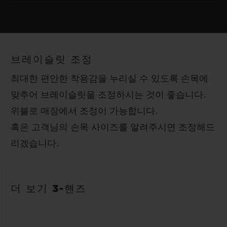
HUB1110 셀프 와인딩 무브먼트
스트랩
파워 리저브
매끈한 블랙 러버 스트랩
약 48시간
브레이슬릿 조정
클래스프
최대한 편안한 착용감을 누리실 수 있도록 손목에
티타늄 및 블랙 도금 티타늄 스페셜 디플로이언트 버클 클래스프
맞추어 브레이슬릿을 조정하시는 것이 좋습니다.
위블로 매장에서 조정이 가능합니다.
혹은 고객님의 손목 사이즈를 알려주시면 조정해드
리겠습니다.
더 보기 3-핸즈