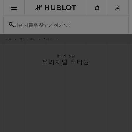
Skip
to
main
content
어떤 제품을 찾고 계신가요?
이
시계
클래식 퓨전
3-핸즈
최근 검색
동
경
로
최근 검색이 없습니다
클래식 퓨전
오리지널 티타늄
신제품