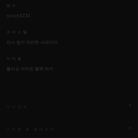
방수
50m/5ATM
크리스탈
반사 방지 처리한 사파이어
다이얼
폴리싱 처리된 블랙 라커
무브먼트
스트랩 & 클래스프
무브먼트