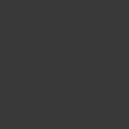
빅뱅
빅뱅
스피릿 오브 빅
썸머 멀티 컬러 세라믹
피치 세라믹
에센셜 토프
온라인 익스클
익스클루시브 서비스
5+5 워런티
휴블로티스타 및 연장 보증
예상 배송일
무료 배송 & 반품
안전한 결제
기프트 파우치