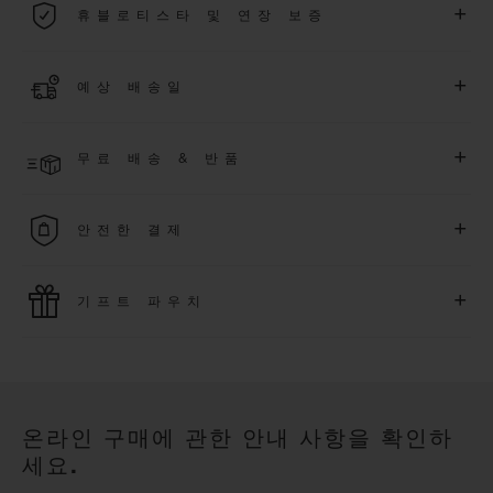
+
휴블로티스타 및 연장 보증
용됩니다.
더 알아보기
위블로 커뮤니티에 가입하여
2026
년
1
월
1
일 이후 구매한 워치
+
예상 배송일
에 대해
5
년 추가 워런티 혜택
(
약관 적용
)
을 받으세요
.
또한 다양
한 익스클루시브 이벤트에도 참여하실 수 있습니다
.
결제 접수 후 영업일 기준 2~6일 이내에 배송될 것으로 예상됩니
더 알아보기
+
무료 배송 & 반품
다. *재고 상황에 따라 달라질 수 있습니다*.
무료 배송 및 간단하고 편리하게 이용할 수 있는 무료 반품 혜택
+
안전한 결제
을 누려보세요
위블로는 최신 결제 기술을 활용합니다. 온라인으로 구매하신
+
기프트 파우치
모든 제품은 빠르고 안전하게 결제가 가능하며, 개인정보를 안
전하게 보호합니다.
위블로의 무료 기프트 파우치로 기프트에 더욱 특별한 매력을 더
해보세요.
온라인 구매에 관한 안내 사항을 확인하
세요.