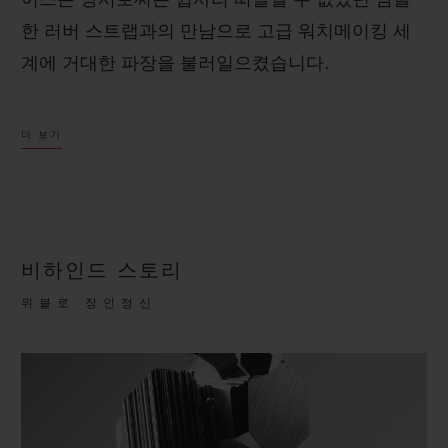
이스는 당시로써는 쉽사리 떠올릴 수 없었던 심플
한 러버 스트랩과의 만남으로 고급 워치메이킹 세
계에 거대한 파장을 불러일으켰습니다.
색다른 시계 제품을 원했던 시계 애호가의 마음을
더 보기
사로잡은 이 시계는 대담함을 원동력으로 삼아 선
구적인 비전을 지향하며 쉼 없이 추진력을 발휘해
왔습니다. 이 비전은 신제품 개발, 디자인, 파트너
십에 이르기까지 위블로의 모든 활동에 영감을 선
비하인드 스토리
사했습니다.
위블로 장인정신
클래식 퓨전 오리지널은 시대를 초월하는 심플한
디자인으로 혈기왕성하면서도 성숙한 매력을 표현
합니다.