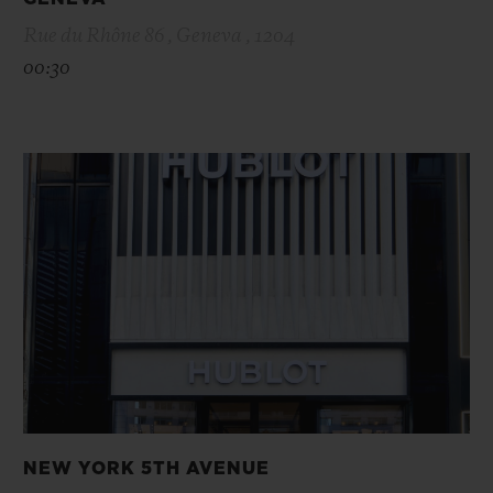
Rue du Rhône 86 , Geneva , 1204
00:30
NEW YORK 5TH AVENUE