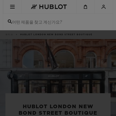
Skip
to
main
content
어떤 제품을 찾고 계신가요?
이
부티크
HUBLOT LONDON NEW BOND STREET BOUTIQUE
최근 검색
동
경
로
최근 검색이 없습니다
신제품
HUBLOT LONDON NEW
BOND STREET BOUTIQUE