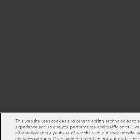
This website uses cookies and other tracking technologies to 
experience and to analyze performance and traffic on our web
information about your use of our site with our social media, 
analytics partners. If we have detected an opt-out preference s