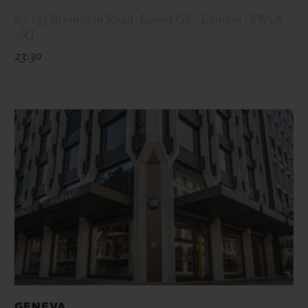
87-135 Brompton Road, Lower GF , London , SW1X
7XL
23:30
GENEVA