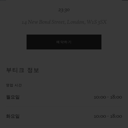
빅뱅
빅뱅
스피릿 오브 빅
23:30
썸머 멀티 컬러 세라믹
피치 세라믹
에센셜 토프
온라인 익스클
14 New Bond Street, London, W1S 3SX
익스클루시브 서비스
예약하기
5+5 워런티
휴블로티스타 및 연장 보증
부티크 정보
예상 배송일
영업 시간
무료 배송 & 반품
월요일
10:00 - 18:00
안전한 결제
화요일
10:00 - 18:00
기프트 파우치