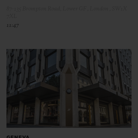
87-135 Brompton Road, Lower GF , London , SW1X
7XL
11:47
GENEVA