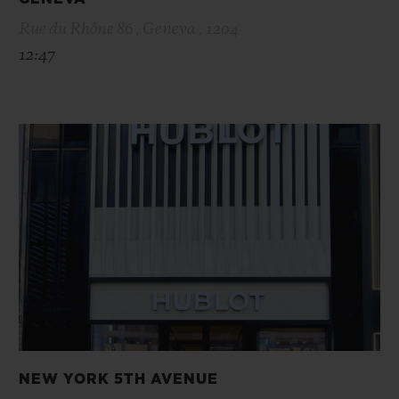
Rue du Rhône 86 , Geneva , 1204
12:47
NEW YORK 5TH AVENUE