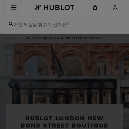
Skip
to
main
content
어떤 제품을 찾고 계신가요?
이
부티크
HUBLOT LONDON NEW BOND STREET BOUTIQUE
최근 검색
동
경
로
최근 검색이 없습니다
신제품
HUBLOT LONDON NEW
BOND STREET BOUTIQUE