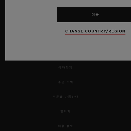
미국
CHANGE COUNTRY/REGION
뉴스레터
서비스
예약하기
주문 조회
주문을 반품하다
연락처
채용 정보