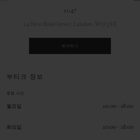
빅뱅
빅뱅
스피릿 오브 빅
11:47
썸머 멀티 컬러 세라믹
피치 세라믹
에센셜 토프
온라인 익스클
14 New Bond Street, London, W1S 3SX
익스클루시브 서비스
예약하기
5+5 워런티
휴블로티스타 및 연장 보증
부티크 정보
예상 배송일
영업 시간
무료 배송 & 반품
월요일
10:00 - 18:00
안전한 결제
화요일
10:00 - 18:00
기프트 파우치