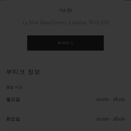
빅뱅
빅뱅
스피릿 오브 빅
04:39
썸머 멀티 컬러 세라믹
피치 세라믹
에센셜 토프
온라인 익스클
14 New Bond Street, London, W1S 3SX
익스클루시브 서비스
예약하기
5+5 워런티
휴블로티스타 및 연장 보증
부티크 정보
예상 배송일
영업 시간
무료 배송 & 반품
월요일
10:00 - 18:00
안전한 결제
화요일
10:00 - 18:00
기프트 파우치