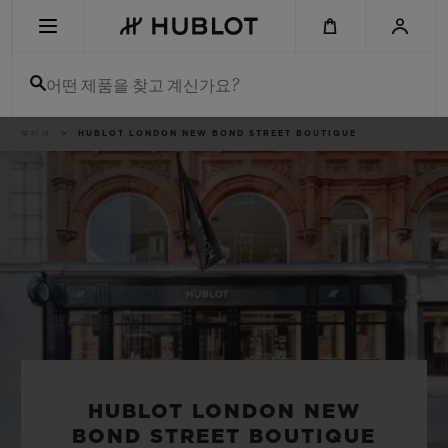
Skip
to
main
content
어떤 제품을 찾고 계신가요?
이
부티크
HUBLOT LONDON NEW BOND STREET BOUTIQUE
최근 검색
동
경
로
최근 검색이 없습니다
신제품
HUBLOT LONDON NEW
BOND STREET BOUTIQUE