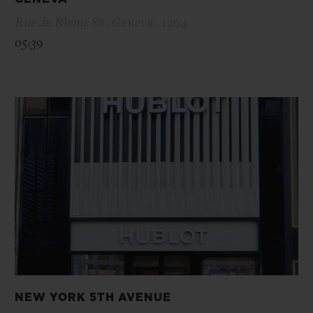
Rue du Rhône 86 , Geneva , 1204
05:39
NEW YORK 5TH AVENUE