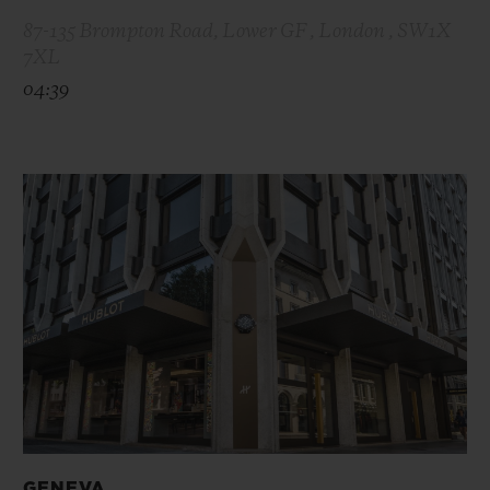
87-135 Brompton Road, Lower GF , London , SW1X
7XL
04:39
GENEVA