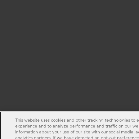
This website uses cookies and other tracking technologies to 
experience and to analyze performance and traffic on our web
information about your use of our site with our social media, 
analytics partners. If we have detected an opt-out preference s