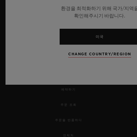
환경을 최적화하기 위해 국가/지역
확인해주시기 바랍니다.
미국
Dealers in Precious Metals and Stones
Category A Registration
No.: A-B-23-12-03809
CHANGE COUNTRY/REGION
뉴스레터
서비스
예약하기
주문 조회
주문을 반품하다
연락처