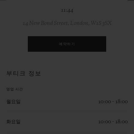
빅뱅
빅뱅
스피릿 오브 빅
11:44
썸머 멀티 컬러 세라믹
피치 세라믹
에센셜 토프
온라인 익스클
14 New Bond Street, London, W1S 3SX
익스클루시브 서비스
예약하기
5+5 워런티
휴블로티스타 및 연장 보증
부티크 정보
예상 배송일
영업 시간
무료 배송 & 반품
월요일
10:00 - 18:00
안전한 결제
화요일
10:00 - 18:00
기프트 파우치