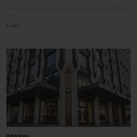
87-135 Brompton Road, Lower GF , London , SW1X
7XL
11:44
GENEVA