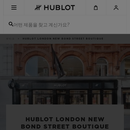
Skip
to
main
content
어떤 제품을 찾고 계신가요?
이
부티크
HUBLOT LONDON NEW BOND STREET BOUTIQUE
최근 검색
동
경
로
최근 검색이 없습니다
신제품
HUBLOT LONDON NEW
BOND STREET BOUTIQUE