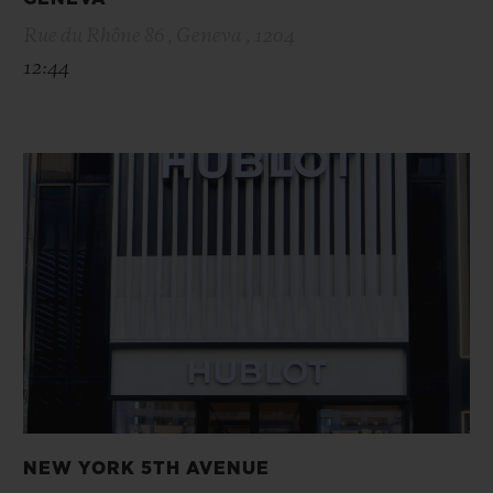
Rue du Rhône 86 , Geneva , 1204
12:44
NEW YORK 5TH AVENUE