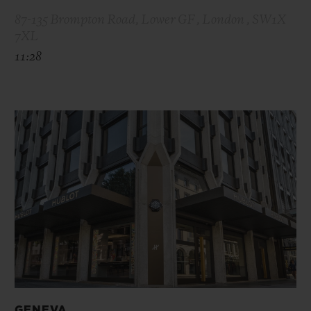
87-135 Brompton Road, Lower GF , London , SW1X
7XL
11:28
GENEVA