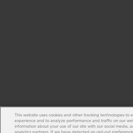
This website uses cookies and other tracking technologies to 
experience and to analyze performance and traffic on our web
information about your use of our site with our social media, 
analytics partners. If we have detected an opt-out preference s