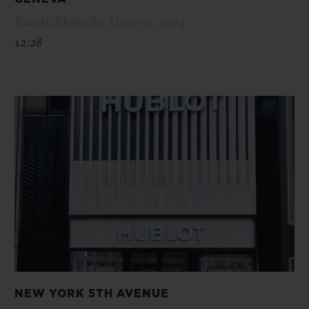
Rue du Rhône 86 , Geneva , 1204
12:28
NEW YORK 5TH AVENUE