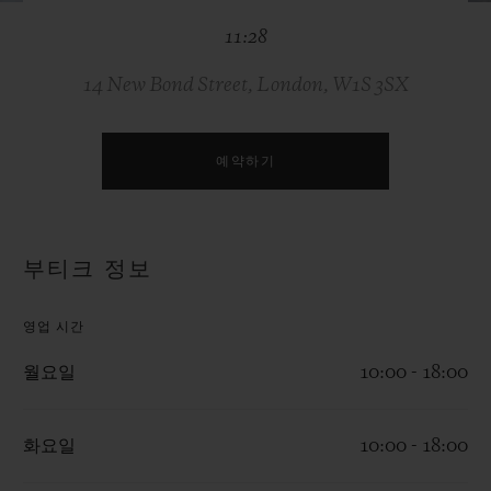
빅뱅
빅뱅
스피릿 오브 빅
11:28
썸머 멀티 컬러 세라믹
피치 세라믹
에센셜 토프
온라인 익스클
14 New Bond Street, London, W1S 3SX
익스클루시브 서비스
예약하기
5+5 워런티
휴블로티스타 및 연장 보증
부티크 정보
예상 배송일
영업 시간
무료 배송 & 반품
월요일
10:00 - 18:00
안전한 결제
화요일
10:00 - 18:00
기프트 파우치