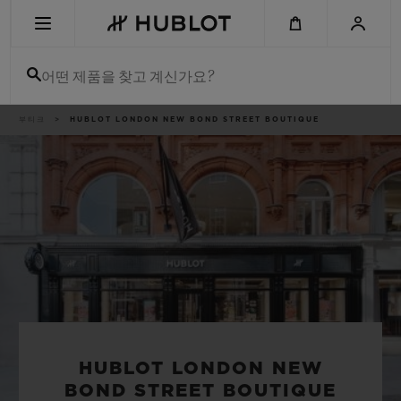
Skip
to
main
content
어떤 제품을 찾고 계신가요?
이
부티크
HUBLOT LONDON NEW BOND STREET BOUTIQUE
최근 검색
동
경
로
최근 검색이 없습니다
신제품
HUBLOT LONDON NEW
BOND STREET BOUTIQUE