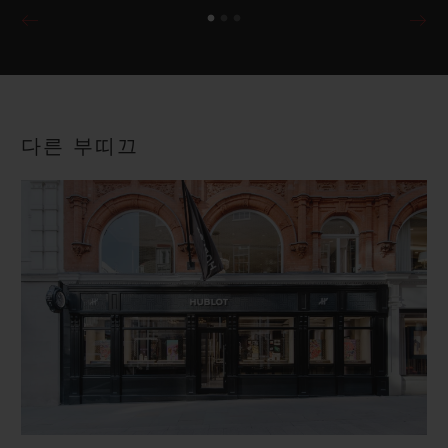
다른 부띠끄