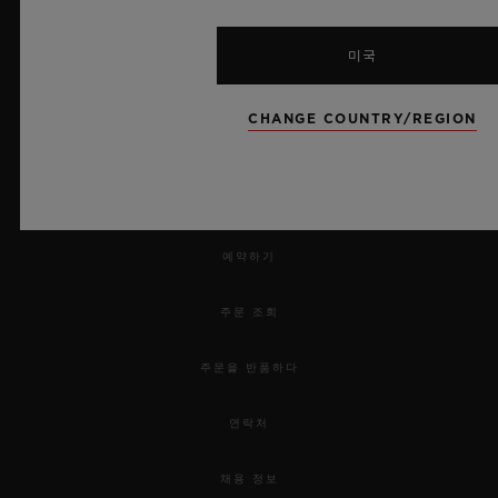
미국
CHANGE COUNTRY/REGION
뉴스레터
서비스
예약하기
주문 조회
주문을 반품하다
연락처
채용 정보