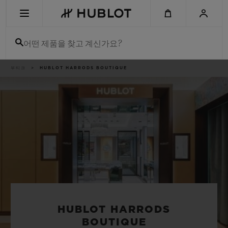
Skip
to
main
content
어떤 제품을 찾고 계신가요?
이
부티크
HUBLOT HARRODS BOUTIQUE
최근 검색
동
경
로
최근 검색이 없습니다
신제품
HUBLOT HARRODS
BOUTIQUE