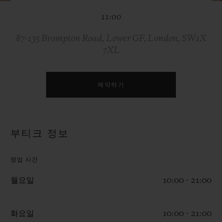
빅뱅
빅뱅
스피릿 오브 빅
11:00
썸머 멀티 컬러 세라믹
피치 세라믹
에센셜 토프
온라인 익스클
87-135 Brompton Road, Lower GF, London, SW1X
7XL
익스클루시브 서비스
5+5 워런티
예약하기
휴블로티스타 및 연장 보증
부티크 정보
예상 배송일
영업 시간
무료 배송 & 반품
월요일
10:00 - 21:00
안전한 결제
화요일
10:00 - 21:00
기프트 파우치