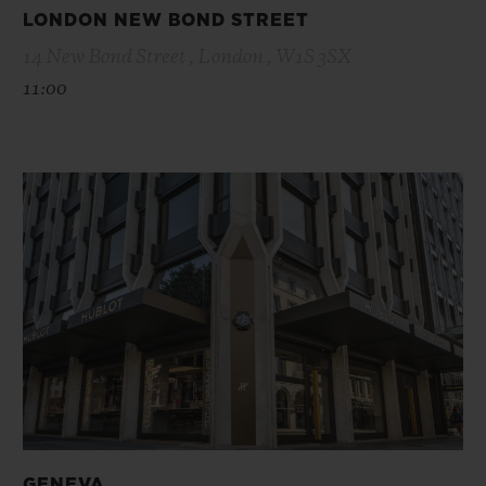
LONDON NEW BOND STREET
14 New Bond Street , London , W1S 3SX
11:00
GENEVA