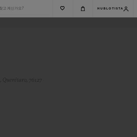
 찾고 계신가요?
HUBLOTISTA
, Querétaro, 76127