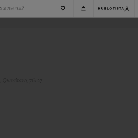
 찾고 계신가요?
HUBLOTISTA
, Querétaro, 76127