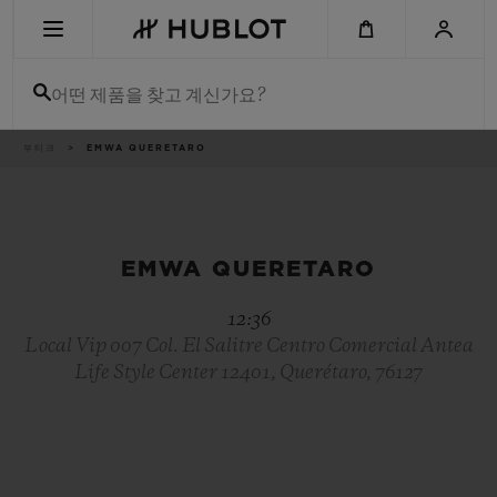
Skip
to
main
content
어떤 제품을 찾고 계신가요?
이
부티크
EMWA QUERETARO
최근 검색
동
경
로
최근 검색이 없습니다
신제품
EMWA QUERETARO
12:36
Local Vip 007 Col. El Salitre Centro Comercial Antea
Life Style Center 12401, Querétaro, 76127