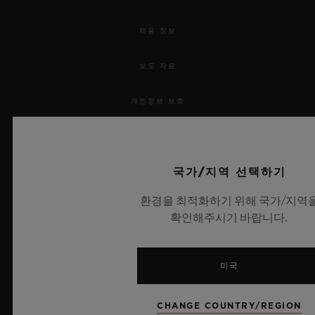
채용 정보
보도 자료
개인정보 보호
법적 고지 및 이용 약관
국가/지역 선택하기
웹사이트 이용 약관
환경을 최적화하기 위해 국가/지역
윤리적 약속
확인해주시기 바랍니다.
접근성
미국
MSA 투명성 법률
CHANGE COUNTRY/REGION
사이트맵