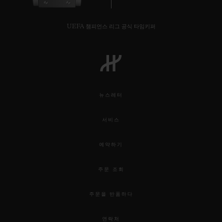
UEFA 챔피언스 리그 공식 타임키퍼
연락처
뉴스레터
서비스
예약하기
부티크 검색
주문 조회
주문을 반품하다
연락처