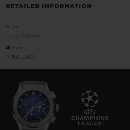
빅뱅
빅뱅
스피릿 오브 빅
RETAILER INFORMATION
썸머 멀티 컬러 세라믹
피치 세라믹
에센셜 토프
온라인 익스클
전화
익스클루시브 서비스
+524426881161
이메일
5+5 워런티
이메일 보내기
휴블로티스타 및 연장 보증
예상 배송일
무료 배송 & 반품
안전한 결제
7
기프트 파우치