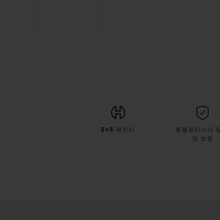
5+5 워런티
휴블로티스타 및
장 보증