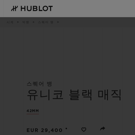
Skip
to
main
content
이
시계
빅뱅
스퀘어 뱅
동
경
로
최근 검색
신제품
최근 검색이 없습니다
스퀘어 뱅
유니코 블랙 매직
42MM
•
EUR 29,400