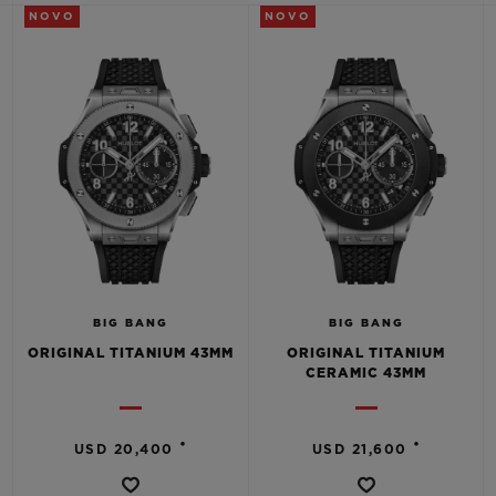
BIG BANG
BIG BANG
SPIRIT OF BIG
NOVO
NOVO
SUMMER MULTI-
PEACH CERAMIC
ESSENTIAL T
COLORED CERAMIC
EXCLUSIVID
ONLINE
SERVIÇIOS EXCLUSIVOS
GARANTIA 5+5
HUBLOTISTA E GARANTIA ESTENDIDA
ENTREGA PROGRAMADA
BIG BANG
BIG BANG
ORIGINAL TITANIUM 43MM
ORIGINAL TITANIUM
CERAMIC 43MM
ENTREGA E DEVOLUÇÕES DE CORTESIA
PAGAMENTO SEGURO
•
•
USD 20,400
USD 21,600
EMBALAGEM DE PRESENTES