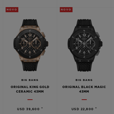
NOVO
NOVO
CONTATO
BIG BANG
BIG BANG
ORIGINAL KING GOLD
ORIGINAL BLACK MAGIC
ENCONTRAR UMA BOUTIQU
CERAMIC 43MM
43MM
•
•
USD 39,600
USD 22,800